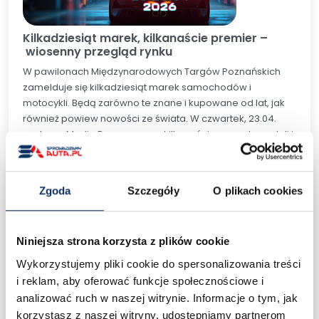
Kilkadziesiąt marek, kilkanaście
premie
r –
wiosenny przegląd rynku
W pawilonach Międzynarodowych Targów Poznańskich
zamelduje się kilkadziesiąt marek samochodów i
motocykli. Będą zarówno te znane i kupowane od lat, jak
również powiew nowości ze świata. W czwartek, 23.04.
podczas Media Day poznamy kilkanaście nowych modeli i
marek. Wbrew pozorom nie jest to dzień zarezerwowany
wyłącznie dla dziennikarzy. To szansa dla najbardziej
niecierpliwych fanów, by zobaczyć wszystko przed
Zgoda
Szczegóły
O plikach cookies
tłumami, w komfortowych warunkach.
SALON SAMOCHODOWY
SALON MOTOCYKLOWY
Niniejsza strona korzysta z plików cookie
SUPER I LUXURY CARS
Wykorzystujemy pliki cookie do spersonalizowania treści
GWIAZDY TV I MOTORSPORTU
i reklam, aby oferować funkcje społecznościowe i
POKAZY STUNTU I DRIFTU
analizować ruch w naszej witrynie. Informacje o tym, jak
MISTRZOSTWA MECHANIKÓW
korzystasz z naszej witryny, udostępniamy partnerom