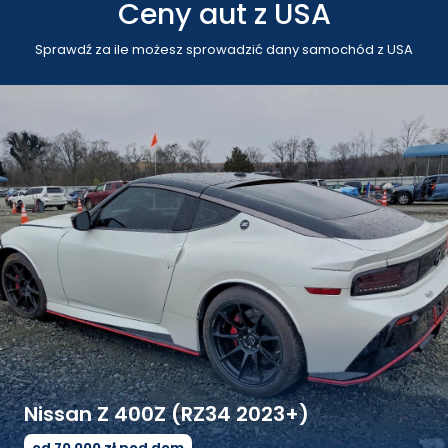
Ceny aut z USA
Sprawdź za ile możesz sprowadzić dany samochód z USA
Mercedes-Benz GLE-Class III (V167
2019+)
od 75 000 zł pod dom