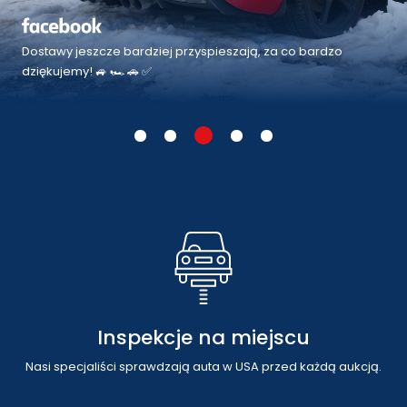
Ciąg dalszy 🇺🇸 dostaw. 🚙🏎🚗✅ Mimo mroźnej aury ❄,
wszystkie transporty są realizowane zgodnie z założeniami.
⏰
Szybki transport
Własne umowy z firmami transportowymi przyśpieszają
realizację.