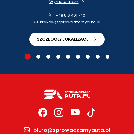
Wyznacz trasę
+48 516 491 740
krakow@sprowadzamyauta.pl
SZCZEGÓŁY LOKALIZACJI
biuro@sprowadzamyauta.pl