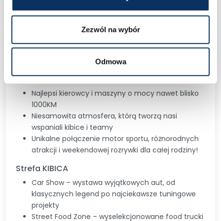
Driftingowe Mistrzostwa Polski 2026 – adrenalina, ryk
silników i dym spod opon! Najmocniejsza krajowa liga
driftingowa w Europie powraca! Cztery lokalizacje (w
Zezwól na wybór
tym dwa nowe tory!), tysiące kibiców i najlepsi
kierowcy, którzy walczą o tytuł Mistrza Polski. To
wydarzenie, którego nie możesz przegapić!
Odmowa
Co wyróżnia Driftingowe Mistrzostwa Polski?
Najlepsi kierowcy i maszyny o mocy nawet blisko
1000KM
Niesamowita atmosfera, którą tworzą nasi
wspaniali kibice i teamy
Unikalne połączenie motor sportu, różnorodnych
atrakcji i weekendowej rozrywki dla całej rodziny!
Strefa KIBICA
Car Show – wystawa wyjątkowych aut, od
klasycznych legend po najciekawsze tuningowe
projekty
Street Food Zone – wyselekcjonowane food trucki