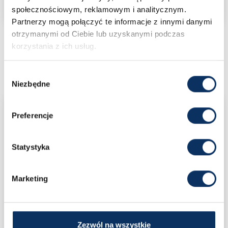
DETAILING I AKCESORIA
społecznościowym, reklamowym i analitycznym.
Partnerzy mogą połączyć te informacje z innymi danymi
otrzymanymi od Ciebie lub uzyskanymi podczas
korzystania z ich usług.
27-28
CZERWIEC
2026
Wybór
Niezbędne
zgody
Driftingowe Mistrzostwa Polski 2026 - I
Preferencje
runda
Ptak Warsaw Expo, Aleja Katowicka 62, 05-830
Statystyka
Nadarzyn
Marketing
Zezwól na wszystkie