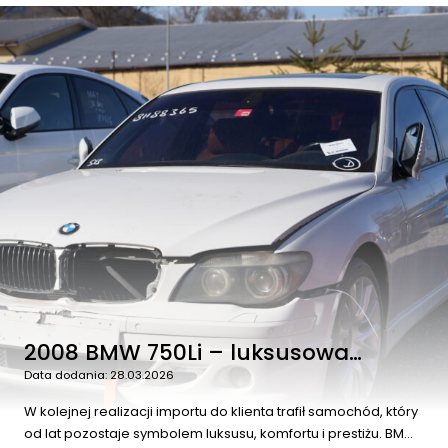
2008 BMW 750Li – luksusowa
limuzyna sprowadzona z Dubaju za
Data dodania: 28.03.2026
25 tys. zł pod dom
W kolejnej realizacji importu do klienta trafił samochód, który
od lat pozostaje symbolem luksusu, komfortu i prestiżu. BMW