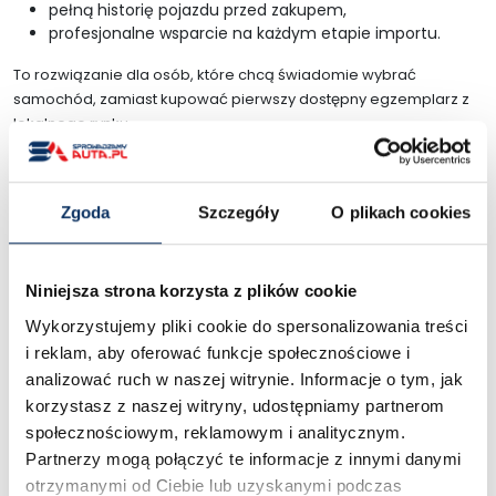
pełną historię pojazdu przed zakupem,
profesjonalne wsparcie na każdym etapie importu.
To rozwiązanie dla osób, które chcą świadomie wybrać
samochód, zamiast kupować pierwszy dostępny egzemplarz z
lokalnego rynku.
Kompleksowy import
samochodów z USA bez
Zgoda
Szczegóły
O plikach cookies
zbędnych formalności
Import auta z zagranicy może wydawać się skomplikowany,
Niniejsza strona korzysta z plików cookie
jednak z odpowiednim partnerem cały proces przebiega
sprawnie i bezpiecznie.
Wykorzystujemy pliki cookie do spersonalizowania treści
i reklam, aby oferować funkcje społecznościowe i
Zajmujemy się:
analizować ruch w naszej witrynie. Informacje o tym, jak
wyszukaniem odpowiednich samochodów,
korzystasz z naszej witryny, udostępniamy partnerom
weryfikacją historii pojazdu,
społecznościowym, reklamowym i analitycznym.
udziałem w aukcji,
Partnerzy mogą połączyć te informacje z innymi danymi
organizacją transportu,
otrzymanymi od Ciebie lub uzyskanymi podczas