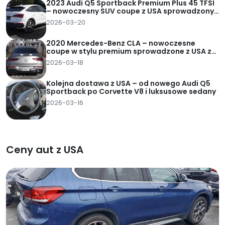
2023 Audi Q5 Sportback Premium Plus 45 TFSI
– nowoczesny SUV coupe z USA sprowadzony
za 95 tys. zł pod dom
2026-03-20
2020 Mercedes-Benz CLA – nowoczesne
coupe w stylu premium sprowadzone z USA za
82 tys. zł pod dom
2026-03-18
Kolejna dostawa z USA – od nowego Audi Q5
Sportback po Corvette V8 i luksusowe sedany
2026-03-16
Ceny aut z USA