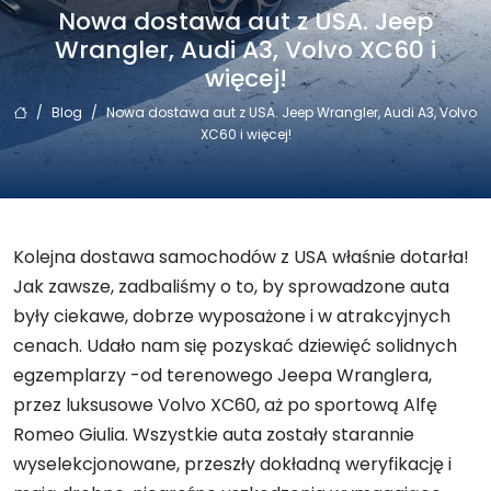
Nowa dostawa aut z USA. Jeep
Wrangler, Audi A3, Volvo XC60 i
więcej!
/
Blog
/
Nowa dostawa aut z USA. Jeep Wrangler, Audi A3, Volvo
XC60 i więcej!
Kolejna dostawa samochodów z USA właśnie dotarła!
Jak zawsze, zadbaliśmy o to, by sprowadzone auta
były ciekawe, dobrze wyposażone i w atrakcyjnych
cenach. Udało nam się pozyskać dziewięć solidnych
egzemplarzy -od terenowego Jeepa Wranglera,
przez luksusowe Volvo XC60, aż po sportową Alfę
Romeo Giulia. Wszystkie auta zostały starannie
wyselekcjonowane, przeszły dokładną weryfikację i