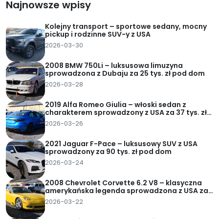
Najnowsze wpisy
Kolejny transport – sportowe sedany, mocny
pickup i rodzinne SUV-y z USA
2026-03-30
2008 BMW 750Li – luksusowa limuzyna
sprowadzona z Dubaju za 25 tys. zł pod dom
2026-03-28
2019 Alfa Romeo Giulia – włoski sedan z
charakterem sprowadzony z USA za 37 tys. zł
pod dom
2026-03-26
2021 Jaguar F-Pace – luksusowy SUV z USA
sprowadzony za 90 tys. zł pod dom
2026-03-24
2008 Chevrolet Corvette 6.2 V8 – klasyczna
amerykańska legenda sprowadzona z USA za
62 tys. zł pod dom
2026-03-22