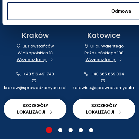
Odwiedź nas
Odmowa
Poznaj nasze oddziały i umów się na rozmowę
Kraków
Katowice
ul. Powstańców
ul. al. Walentego
Wielkopolskich 18
Roździeńskiego 188
Wyznacz trasę
Wyznacz trasę
+48 516 491 740
+48 665 669 334
krakow@sprowadzamyauta.pl
katowice@sprowadzamyauta.pl
SZCZEGÓŁY
SZCZEGÓŁY
LOKALIZACJI
LOKALIZACJI