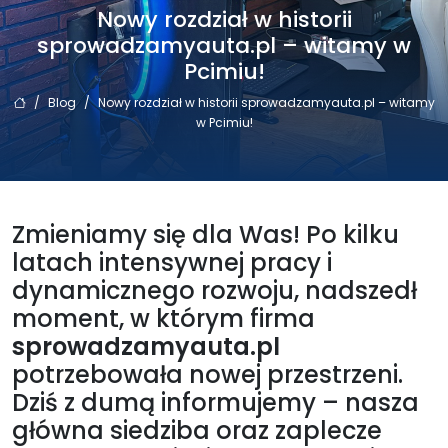
Nowy rozdział w historii
sprowadzamyauta.pl – witamy w
Pcimiu!
/
Blog
/
Nowy rozdział w historii sprowadzamyauta.pl – witamy
w Pcimiu!
Zmieniamy się dla Was! Po kilku
latach intensywnej pracy i
dynamicznego rozwoju, nadszedł
moment, w którym firma
sprowadzamyauta.pl
potrzebowała nowej przestrzeni.
Dziś z dumą informujemy – nasza
główna siedziba oraz zaplecze