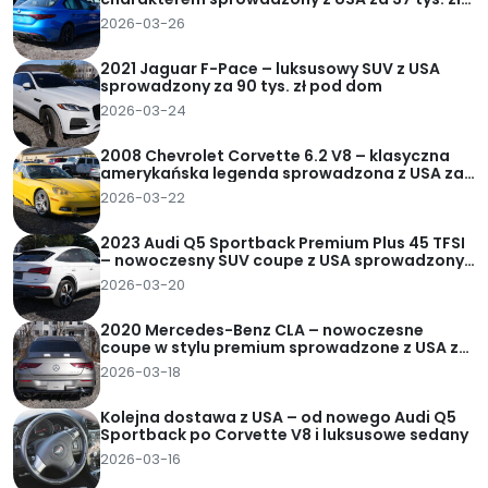
pod dom
2026-03-26
2021 Jaguar F-Pace – luksusowy SUV z USA
sprowadzony za 90 tys. zł pod dom
2026-03-24
2008 Chevrolet Corvette 6.2 V8 – klasyczna
amerykańska legenda sprowadzona z USA za
62 tys. zł pod dom
2026-03-22
2023 Audi Q5 Sportback Premium Plus 45 TFSI
– nowoczesny SUV coupe z USA sprowadzony
za 95 tys. zł pod dom
2026-03-20
2020 Mercedes-Benz CLA – nowoczesne
coupe w stylu premium sprowadzone z USA za
82 tys. zł pod dom
2026-03-18
Kolejna dostawa z USA – od nowego Audi Q5
Sportback po Corvette V8 i luksusowe sedany
2026-03-16