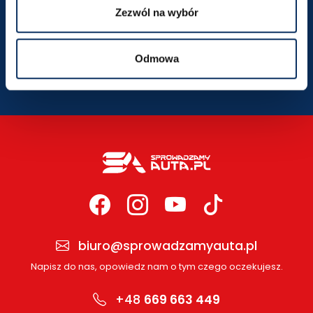
Zezwól na wybór
SZCZEGÓŁY LOKALIZACJI
Odmowa
biuro@sprowadzamyauta.pl
Napisz do nas, opowiedz nam o tym czego oczekujesz.
+48
669 663 449