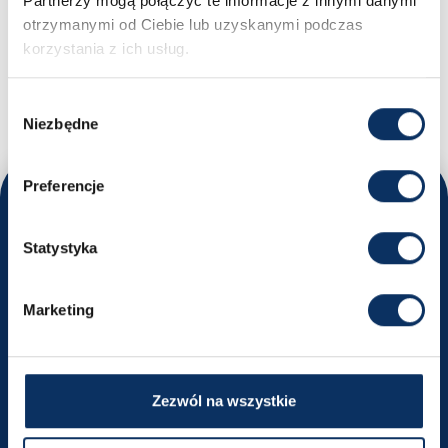
Partnerzy mogą połączyć te informacje z innymi danymi
otrzymanymi od Ciebie lub uzyskanymi podczas
MASZ PYTANIA?
korzystania z ich usług.
Nikodem - Specjalista ds. importu samochodów
+48 669 663 449
biuro@sprowadzamyauta.pl
Wybór
Niezbędne
zgody
Preferencje
Odwiedź nas
Statystyka
Poznaj nasze oddziały i umów się na rozmowę
Kraków
Marketing
ul. Powstańców Wielkopolskich 18
Wyznacz trasę
Zezwól na wszystkie
+48 516 491 740
krakow@sprowadzamyauta.pl