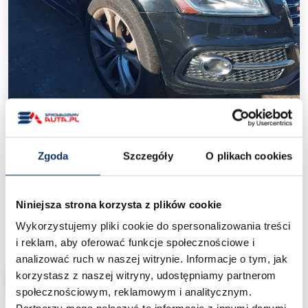
‹
›
Zgoda
Szczegóły
O plikach cookies
AUDI SQ5 8R (2014-2017)
/
Ceny aut z USA
/
AUDI SQ5 8R (2014-2017)
Niniejsza strona korzysta z plików cookie
Wykorzystujemy pliki cookie do spersonalizowania treści
30 000 zł
Cena od:
pod dom
i reklam, aby oferować funkcje społecznościowe i
analizować ruch w naszej witrynie. Informacje o tym, jak
korzystasz z naszej witryny, udostępniamy partnerom
CHCĘ SPROWADZIĆ PODOBNY
społecznościowym, reklamowym i analitycznym.