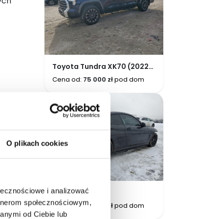
ych
Toyota Tundra XK70 (2022-
teraz)
Cena od:
75 000 zł
pod dom
jscu –
azu.
O plikach cookies
ołecznościowe i analizować
BMW Seria 4
F32/F33/F36(2014-2020)
artnerom społecznościowym,
Cena od:
30 000 zł
pod dom
anymi od Ciebie lub