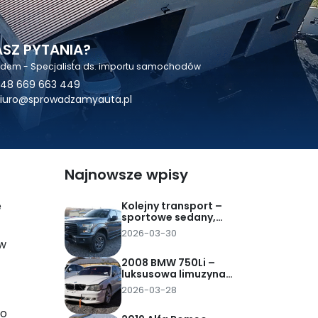
SZ PYTANIA?
odem - Specjalista ds. importu samochodów
48 669 663 449
iuro@sprowadzamyauta.pl
Najnowsze wpisy
e
Kolejny transport –
sportowe sedany,
mocny pickup i
2026-03-30
rodzinne SUV-y z USA
 w
2008 BMW 750Li –
luksusowa limuzyna
sprowadzona z
2026-03-28
Dubaju za 25 tys. zł
pod dom
 o