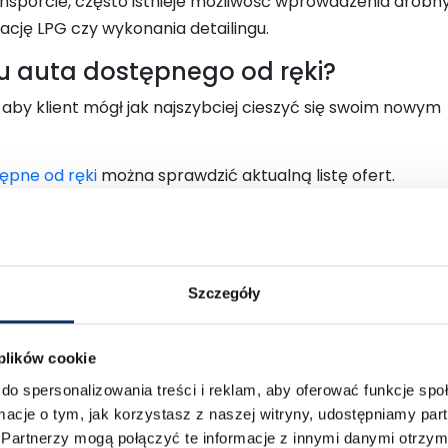
ansporcie, często istnieje możliwość wprowadzenia drobn
ację LPG czy wykonania detailingu.
u auta dostępnego od ręki?
aby klient mógł jak najszybciej cieszyć się swoim nowym
ępne od ręki
można sprawdzić aktualną listę ofert.
egółowe zdjęcia, raporty oraz – jeśli auto jest już na mie
ie.
mowę, ustalamy formę płatności i przekazania pojazdu.
ących się już w Polsce, odbiór może nastąpić niemal od r
e, ustalamy przybliżony termin dostarczenia.
Szczegóły
port na zamówienie – różnice
 plików cookie
 osób, które mają jasno określone wymagania dotyczące
do spersonalizowania treści i reklam, aby oferować funkcje sp
sażenia. W tym przypadku proces trwa dłużej, ale pozwala
ormacje o tym, jak korzystasz z naszej witryny, udostępniamy p
 preferencji.
Partnerzy mogą połączyć te informacje z innymi danymi otrzym