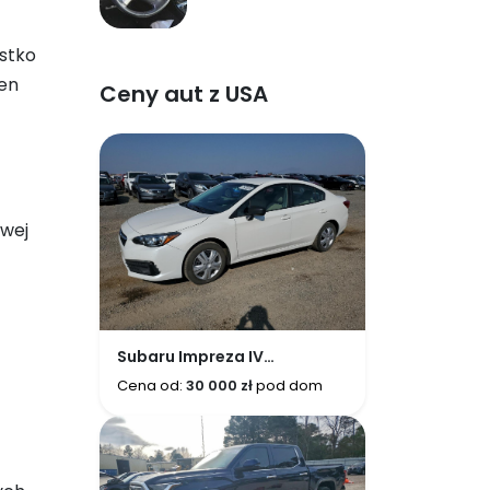
Corvette V8 i
luksusowe sedany
ystko
ten
Ceny aut z USA
owej
Subaru Impreza IV
GP/GJ/GK (2017-2021)
Cena od:
30 000 zł
pod dom