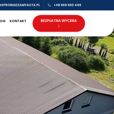
@SPROWADZAMYAUTA.PL
+48 669 663 449
BEZPŁATNA WYCENA
LOG
KONTAKT