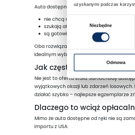
uzyskanymi podczas korzysta
Auta dostępne od ręki są natomiast propoz
Wybór
nie chcą długo czekać,
Niezbędne
zgody
szukają atrakcyjnej okazji,
są gotowi na zakup samochodu, który j
Oba rozwiązania mają swoje zalety – a w ni
idealnym wyborem.
Odmowa
Jak często pojawiają się a
Nie jest to oferta stała. Samochody dostęp
wyjątkowych okazji lub zdarzeń losowych. D
działać szybko – najlepsze egzemplarze znik
Dlaczego to wciąż opłacal
Mimo że auta dostępne od ręki nie są zama
importu z USA: