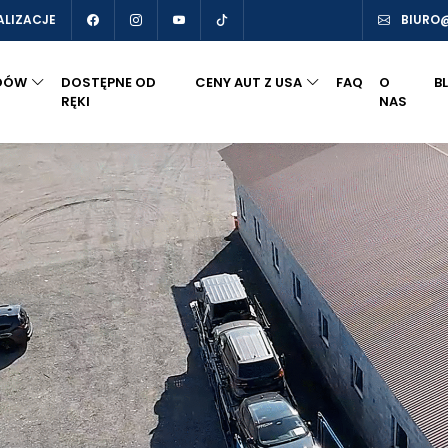
ALIZACJE
BIURO
DÓW
DOSTĘPNE OD
CENY AUT Z USA
FAQ
O
B
RĘKI
NAS