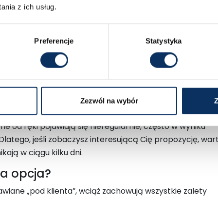
nia z ich usług.
ycją dla tych, którzy:
Preferencje
Statystyka
uż jest w drodze lub stoi w naszym placu.
ektórych sytuacjach to właśnie oferta „od ręki” okazuje s
Zezwól na wybór
Z
uta dostępne od ręki?
ne od ręki pojawiają się nieregularnie, często w wyniku
latego, jeśli zobaczysz interesującą Cię propozycję, war
ają w ciągu kilku dni.
na opcja?
wiane „pod klienta”, wciąż zachowują wszystkie zalety