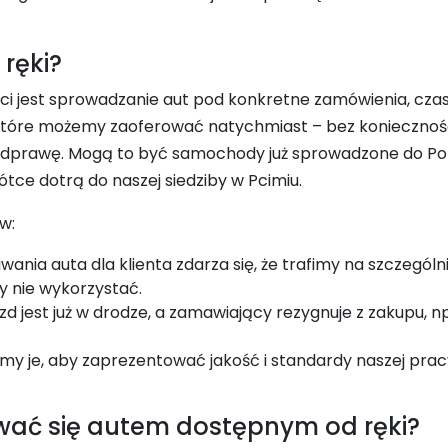
ręki?
ści jest sprowadzanie aut pod konkretne zamówienia, cz
, które możemy zaoferować natychmiast – bez koniecznoś
i odprawę. Mogą to być samochody już sprowadzone do Pol
rótce dotrą do naszej siedziby w Pcimiu.
w:
ania auta dla klienta zdarza się, że trafimy na szczególn
y nie wykorzystać.
 jest już w drodze, a zamawiający rezygnuje z zakupu, np
y je, aby zaprezentować jakość i standardy naszej prac
wać się autem dostępnym od ręki?