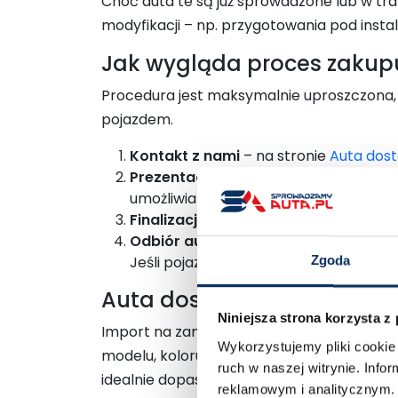
Choć auta te są już sprowadzone lub w tr
modyfikacji – np. przygotowania pod instal
Jak wygląda proces zakup
Procedura jest maksymalnie uproszczona, 
pojazdem.
Kontakt z nami
– na stronie
Auta dost
Prezentacja pojazdu
– przesyłamy szcz
umożliwiamy oględziny w naszej siedzib
Finalizacja transakcji
– podpisujemy u
Odbiór auta
– w przypadku aut znajduj
Jeśli pojazd jest jeszcze w transporci
Zgoda
Auta dostępne od ręki a im
Niniejsza strona korzysta z
Import na zamówienie to rozwiązanie dla
Wykorzystujemy pliki cookie 
modelu, koloru, wersji silnikowej czy wypo
ruch w naszej witrynie. Inf
idealnie dopasować auto do indywidualnych
reklamowym i analitycznym. 