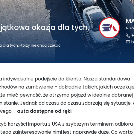
MA
jątkowa okazja dla tych,
Nik
+
b
 dla tych, którzy nie chcą czekać
 indywidualne podejście do klienta. Nasza standardowa
odów na zamówienie – dokładnie takich, jakich oczekuj
oże mieć pewność, że otrzyma pojazd w idealnie dobranej
ym stanie. Jednak od czasu do czasu zdarzają się sytuacje,
owego –
auta dostępne od ręki
.
zyć korzyści importu z USA z szybszym terminem odbioru
atego zainteresowanie nimi jest naprawdę duże. Co warto