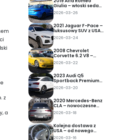
2019 Alfa Romeo
Giulia – włoski sedan
z charakterem
2026-03-26
sprowadzony z USA
za 37 tys. zł pod dom
2021 Jaguar F-Pace –
asem
luksusowy SUV z USA
sprowadzony za 90
2026-03-24
ci
tys. zł pod dom
ski
2008 Chevrolet
Corvette 6.2 V8 –
klasyczna
2026-03-22
amerykańska
legenda
sprowadzona z USA
2023 Audi Q5
za 62 tys. zł pod dom
Sportback Premium
ie
Plus 45 TFSI –
2026-03-20
nowoczesny SUV
coupe z USA
. z
sprowadzony za 95
2020 Mercedes-Benz
tys. zł pod dom
CLA – nowoczesne
coupe w stylu
y, a
2026-03-18
premium
sprowadzone z USA
za 82 tys. zł pod dom
Kolejna dostawa z
USA – od nowego
Audi Q5 Sportback po
2026-03-16