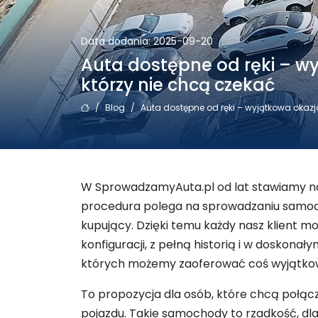
Data dodania: 2025-09-20
Auta dostępne od ręki – wy
którzy nie chcą czekać
/
Blog
/
Auta dostępne od ręki – wyjątkowa okazja
W SprowadzamyAuta.pl od lat stawiamy na
procedura polega na sprowadzaniu samoch
kupujący. Dzięki temu każdy nasz klient m
konfiguracji, z pełną historią i w doskonał
których możemy zaoferować coś wyjątk
To propozycja dla osób, które chcą połąc
pojazdu. Takie samochody to rzadkość, dl