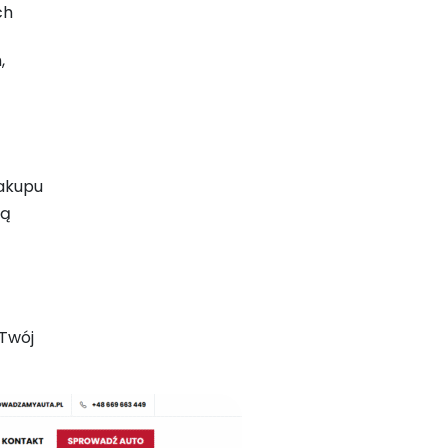
ch
,
zakupu
cą
 Twój