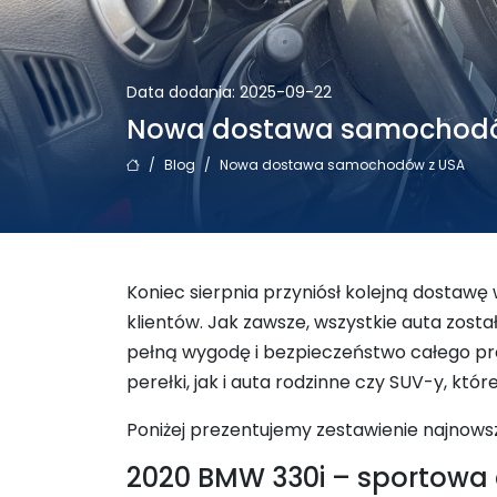
Data dodania: 2025-09-22
Nowa dostawa samochodó
/
Blog
/
Nowa dostawa samochodów z USA
Koniec sierpnia przyniósł kolejną dostawę
klientów. Jak zawsze, wszystkie auta zost
pełną wygodę i bezpieczeństwo całego p
perełki, jak i auta rodzinne czy SUV-y, któ
Poniżej prezentujemy zestawienie najnowszy
2020 BMW 330i – sportowa