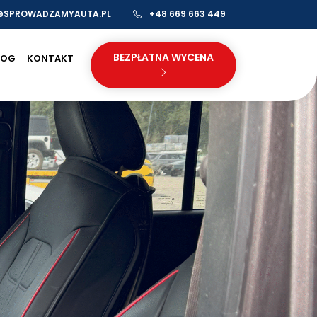
@SPROWADZAMYAUTA.PL
+48 669 663 449
BEZPŁATNA WYCENA
LOG
KONTAKT