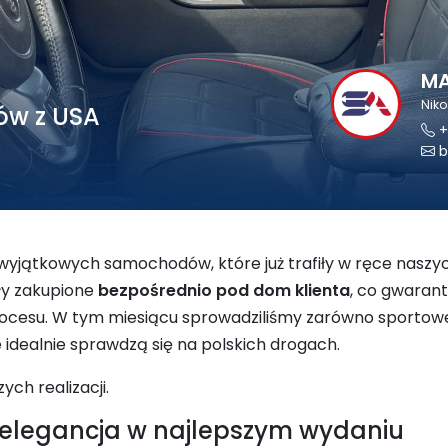
MA
Nik
w z USA
+
b
 wyjątkowych samochodów, które już trafiły w ręce naszy
ały zakupione
bezpośrednio pod dom klienta
, co gwarant
rocesu. W tym miesiącu sprowadziliśmy zarówno sportow
re idealnie sprawdzą się na polskich drogach.
ch realizacji.
 elegancja w najlepszym wydaniu