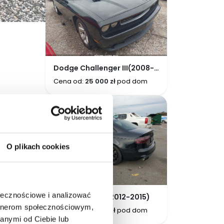
Dodge Challenger III(2008-
2014)
Cena od:
25 000 zł
pod dom
O plikach cookies
ołecznościowe i analizować
AUDI S4 B8 LCI (2012-2015)
artnerom społecznościowym,
Cena od:
35 000 zł
pod dom
anymi od Ciebie lub