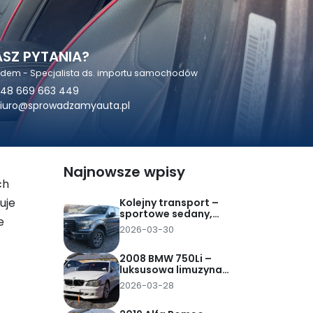
SZ PYTANIA?
odem - Specjalista ds. importu samochodów
48 669 663 449
iuro@sprowadzamyauta.pl
Najnowsze wpisy
ch
uje
Kolejny transport –
sportowe sedany,
e
mocny pickup i
2026-03-30
rodzinne SUV-y z USA
2008 BMW 750Li –
luksusowa limuzyna
sprowadzona z
2026-03-28
Dubaju za 25 tys. zł
pod dom