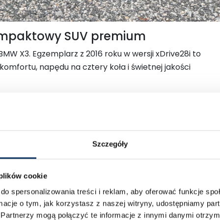
kompaktowy SUV premium
BMW X3. Egzemplarz z 2016 roku w wersji xDrive28i to
omfortu, napędu na cztery koła i świetnej jakości
otych
– to cena, która w Polsce za podobny model jest
Szczegóły
 plików cookie
do spersonalizowania treści i reklam, aby oferować funkcje sp
ormacje o tym, jak korzystasz z naszej witryny, udostępniamy p
Partnerzy mogą połączyć te informacje z innymi danymi otrzym