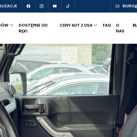
ALIZACJE
BIURO
DÓW
DOSTĘPNE OD
CENY AUT Z USA
FAQ
O
B
RĘKI
NAS