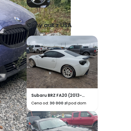
Corvette V8 i
luksusowe sedany
Ceny aut z USA
Subaru BRZ FA20 (2013-
2022)
Cena od:
30 000 zł
pod dom