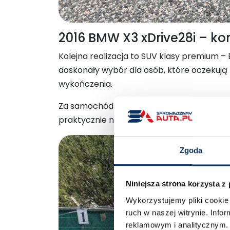
2016 BMW X3 xDrive28i – 
Kolejna realizacja to SUV klasy premium – 
doskonały wybór dla osób, które oczekują k
wykończenia.
Za samochód klient zapłacił
46 tysięcy zł
praktycznie nieosiągalna.
Zgoda
Niniejsza strona korzysta z
Wykorzystujemy pliki cookie 
ruch w naszej witrynie. Inf
reklamowym i analitycznym. 