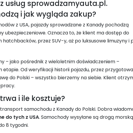
 z usług sprowadzamyauta.pl.
odzą i jak wygląda zakup?
hodów z USA, pojazdy sprowadzane z Kanady pochodzą
my ubezpieczeniowe. Oznacza to, że klient ma dostęp do
hatchbacków, przez SUV-y, aż po luksusowe limuzyny i 
a my – jako pośrednik z wieloletnim doświadczeniem –
etapie. Od weryfikacji historii pojazdu, przez przygotow
wę do Polski – wszystko bierzemy na siebie. Klient otrzy
łpracy.
trwa i ile kosztuje?
da transport samochodu z Kanady do Polski. Dobra wiadom
ne do tych z USA
. Samochody wysyłane są drogą morską
do 8 tygodni.