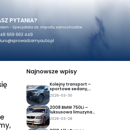
SZ PYTANIA?
odem - Specjalista ds. importu samochodów
48 669 663 449
iuro@sprowadzamyauta.pl
Najnowsze wpisy
się
Kolejny transport –
sportowe sedany,
mocny pickup i
2026-03-30
rodzinne SUV-y z USA
2008 BMW 750Li –
luksusowa limuzyna
le
sprowadzona z
2026-03-28
Dubaju za 25 tys. zł
my,
pod dom