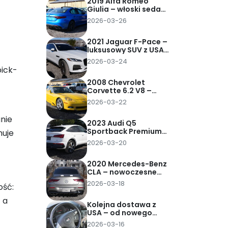
2019 Alfa Romeo
Giulia – włoski sedan
z charakterem
2026-03-26
sprowadzony z USA
za 37 tys. zł pod dom
2021 Jaguar F-Pace –
luksusowy SUV z USA
sprowadzony za 90
2026-03-24
tys. zł pod dom
pick-
2008 Chevrolet
Corvette 6.2 V8 –
klasyczna
2026-03-22
amerykańska
legenda
anie
sprowadzona z USA
2023 Audi Q5
za 62 tys. zł pod dom
Sportback Premium
muje
Plus 45 TFSI –
2026-03-20
nowoczesny SUV
coupe z USA
sprowadzony za 95
2020 Mercedes-Benz
tys. zł pod dom
CLA – nowoczesne
coupe w stylu
2026-03-18
ość:
premium
sprowadzone z USA
 a
za 82 tys. zł pod dom
Kolejna dostawa z
USA – od nowego
Audi Q5 Sportback po
2026-03-16