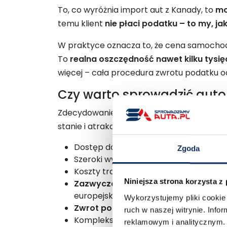
To, co wyróżnia import aut z Kanady, to
mo
temu klient
nie płaci podatku – to my, j
W praktyce oznacza to, że cena samochodu, 
To
realna oszczędność nawet kilku tysię
więcej – cała procedura zwrotu podatku od
Czy warto sprowadzić auto
Zdecydowanie tak – szczególnie jeśli zależ
stanie i atrakcyjnej cenie. Oto najważniejs
Dostęp do
licytacji ubezpieczalni
Zgoda
Szeroki wybór modeli – w tym popular
Koszty transportu i czas dostawy
por
Niniejsza strona korzysta z
Zazwyczaj b
rak konieczności przer
europejskich
Wykorzystujemy pliki cookie 
Zwrot podatku
– klient zyskuje realn
ruch w naszej witrynie. Inf
Kompleksowa obsługa całego procesu 
reklamowym i analitycznym. 