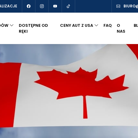
ALIZACJE
BIURO
DÓW
DOSTĘPNE OD
CENY AUT Z USA
FAQ
O
B
RĘKI
NAS