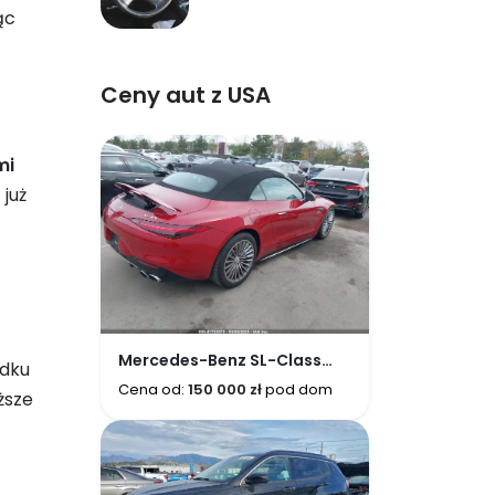
Corvette V8 i
ąc
luksusowe sedany
Ceny aut z USA
mi
 już
Mercedes-Benz SL-Class
adku
R232(2022+)
Cena od:
150 000 zł
pod dom
ższe