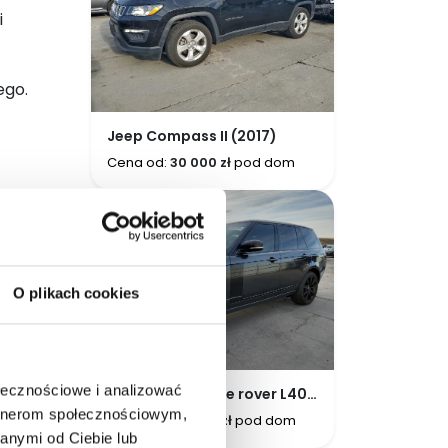
i
ego.
Jeep Compass II (2017)
Cena od:
30 000 zł
pod dom
m
O plikach cookies
ołecznościowe i analizować
Land rover Range rover L405
(2013-2021)
artnerom społecznościowym,
Cena od:
60 000 zł
pod dom
anymi od Ciebie lub