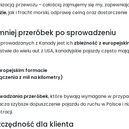
anizacją przewozu – całością zajmujemy się my, zapewniaj
zie
, jak i fracht morski, odprawę celną oraz dostarczenie
 mniej przeróbek po sprowadzeniu
sprowadzanych z Kanady jest ich
zbieżność z europejski
stwie do wielu aut z USA, kanadyjskie pojazdy często mają
europejskim formacie
czenia z mil na kilometry)
owadzania przeróbek
, które bywają wymagane w przyp
cza szybsze dopuszczenie pojazdu do ruchu w Polsce i ni
racji.
czędność dla klienta