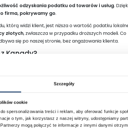
żliwość odzyskania podatku od towarów i usług
. Dzięk
ako firma, pokrywamy go
.
którą widzi klient, jest niższa o wartość podatku lokaln
cy złotych
, zwłaszcza w przypadku droższych modeli. Co
bywa się po naszej stronie, bez angażowania klienta.
 z Kanady?
y Ci na samochodzie w europejskiej specyfikacji, w dobry
ze
zalety importu auta z Kanady
:
Szczegóły
ne SUV-y i pick-upy
ównywalne z USA
 plików cookie
óbek
– pojazdy często są już przystosowane do norm
do spersonalizowania treści i reklam, aby oferować funkcje sp
e oszczędności
ormacje o tym, jak korzystasz z naszej witryny, udostępniamy p
– od zakupu po rejestrację
Partnerzy mogą połączyć te informacje z innymi danymi otrzym