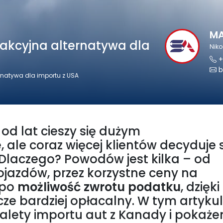
MA
akcyjna alternatywa dla
Nik
+
b
natywa dla importu z USA
d lat cieszy się dużym
 ale coraz więcej klientów decyduje 
 Dlaczego? Powodów jest kilka – od
pojazdów, przez korzystne ceny na
 po
możliwość zwrotu podatku
, dzięki
cze bardziej opłacalny. W tym artyku
zalety importu aut z Kanady i pokaże