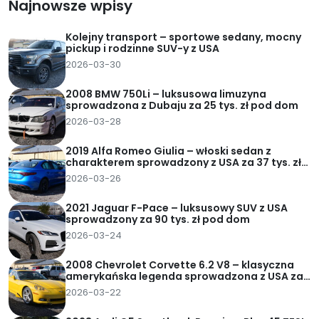
Najnowsze wpisy
Kolejny transport – sportowe sedany, mocny
pickup i rodzinne SUV-y z USA
2026-03-30
2008 BMW 750Li – luksusowa limuzyna
sprowadzona z Dubaju za 25 tys. zł pod dom
2026-03-28
2019 Alfa Romeo Giulia – włoski sedan z
charakterem sprowadzony z USA za 37 tys. zł
pod dom
2026-03-26
2021 Jaguar F-Pace – luksusowy SUV z USA
sprowadzony za 90 tys. zł pod dom
2026-03-24
2008 Chevrolet Corvette 6.2 V8 – klasyczna
amerykańska legenda sprowadzona z USA za
62 tys. zł pod dom
2026-03-22