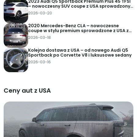
2023 Audi Q5 Sportback Premium Plus 45 TFSI
– nowoczesny SUV coupe z USA sprowadzony
za 95 tys. zł pod dom
2026-03-20
2020 Mercedes-Benz CLA – nowoczesne
coupe w stylu premium sprowadzone z USA za
82 tys. zł pod dom
2026-03-18
Kolejna dostawa z USA – od nowego Audi Q5
Sportback po Corvette V8 i luksusowe sedany
2026-03-16
Ceny aut z USA