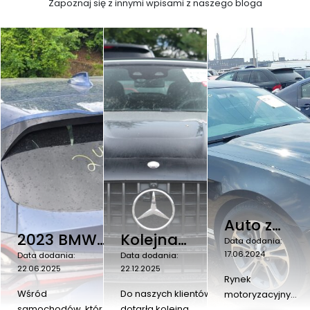
Zapoznaj się z innymi wpisami z naszego bloga
Auto z
2023 BMW
Kolejna
USA do
Data dodania:
X3 xDrive30i
dostawa z
17.06.2024
Data dodania:
Data dodania:
35 000 zł
22.06.2025
22.12.2025
–
USA –
Rynek
nowoczesny
nowoczesne
Wśród
Do naszych klientów
motoryzacyjny
samochodów, które
dotarła kolejna,
w Stanach