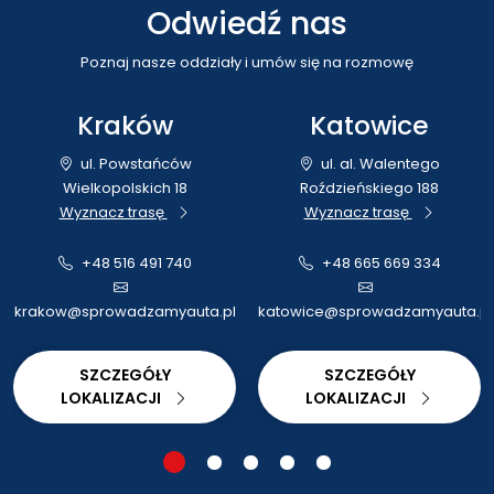
Odwiedź nas
Poznaj nasze oddziały i umów się na rozmowę
Kraków
Katowice
ul. Powstańców
ul. al. Walentego
Wielkopolskich 18
Roździeńskiego 188
Wyznacz trasę
Wyznacz trasę
+48 516 491 740
+48 665 669 334
krakow@sprowadzamyauta.pl
katowice@sprowadzamyauta.pl
SZCZEGÓŁY
SZCZEGÓŁY
LOKALIZACJI
LOKALIZACJI