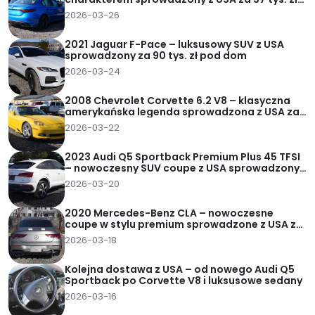
pod dom
2026-03-26
2021 Jaguar F-Pace – luksusowy SUV z USA
sprowadzony za 90 tys. zł pod dom
2026-03-24
2008 Chevrolet Corvette 6.2 V8 – klasyczna
amerykańska legenda sprowadzona z USA za
62 tys. zł pod dom
2026-03-22
2023 Audi Q5 Sportback Premium Plus 45 TFSI
– nowoczesny SUV coupe z USA sprowadzony
za 95 tys. zł pod dom
2026-03-20
2020 Mercedes-Benz CLA – nowoczesne
coupe w stylu premium sprowadzone z USA za
82 tys. zł pod dom
2026-03-18
Kolejna dostawa z USA – od nowego Audi Q5
Sportback po Corvette V8 i luksusowe sedany
2026-03-16