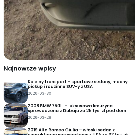
Najnowsze wpisy
Kolejny transport – sportowe sedany, mocny
pickup i rodzinne SUV-y z USA
2026-03-30
2008 BMW 750Li – luksusowa limuzyna
sprowadzona z Dubaju za 25 tys. zł pod dom
2026-03-28
2019 Alfa Romeo Giulia – włoski sedan z
charakterem sprowadzony z USA za 37 tys. zł