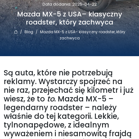
Data dodania: 2025-04-22
Mazda MX-5 z USA– klasyczny
roadster, który zachwyca
/
Blog
/
Mazda MX-5 z USA– klasyczny roadster, który
zachwyca
Są auta, które nie potrzebują
reklamy. Wystarczy spojrzeć na
nie raz, przejechać się kilometr i już
wiesz, że to
to
. Mazda MX-5 –
legendarny roadster – należy
właśnie do tej kategorii. Lekkie,
tylnonapędowe, z idealnym
wyważeniem i niesamowitą frajdą