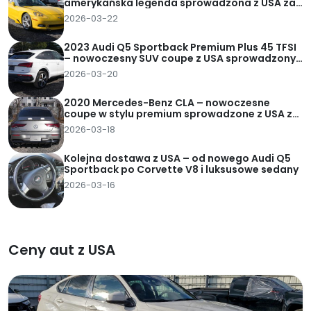
amerykańska legenda sprowadzona z USA za
62 tys. zł pod dom
2026-03-22
2023 Audi Q5 Sportback Premium Plus 45 TFSI
– nowoczesny SUV coupe z USA sprowadzony
za 95 tys. zł pod dom
2026-03-20
2020 Mercedes-Benz CLA – nowoczesne
coupe w stylu premium sprowadzone z USA za
82 tys. zł pod dom
2026-03-18
Kolejna dostawa z USA – od nowego Audi Q5
Sportback po Corvette V8 i luksusowe sedany
2026-03-16
Ceny aut z USA