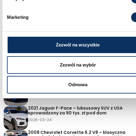
Marketing
Najnowsze wpisy
Kolejny transport – sportowe sedany, mocny
pickup i rodzinne SUV-y z USA
Zezwól na wszystkie
2026-03-30
2008 BMW 750Li – luksusowa limuzyna
sprowadzona z Dubaju za 25 tys. zł pod dom
Zezwól na wybór
2026-03-28
2019 Alfa Romeo Giulia – włoski sedan z
Odmowa
charakterem sprowadzony z USA za 37 tys. zł
pod dom
2026-03-26
2021 Jaguar F-Pace – luksusowy SUV z USA
sprowadzony za 90 tys. zł pod dom
2026-03-24
2008 Chevrolet Corvette 6.2 V8 – klasyczna