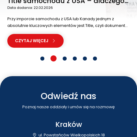
Title samochodu z USA – dlaczego
to ważny dokument?
Data dodania: 22.02.2026
Przy imporcie samochodu z USA lub Kanady jednym z
absolutnie kluczowych elementów jest Title, czyli dokument
własności pojazdu. To właśnie rodzaj Title decyduje o tym,...
CZYTAJ WIĘCEJ
Odwiedź nas
Poznaj nasze oddziały i umów się na rozmowę
Kraków
ul. Powstańców Wielkopolskich 18