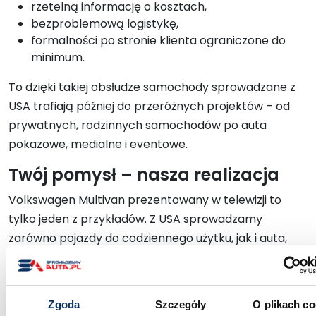
rzetelną informację o kosztach,
bezproblemową logistykę,
formalności po stronie klienta ograniczone do
minimum.
To dzięki takiej obsłudze samochody sprowadzane z
USA trafiają później do przeróżnych projektów – od
prywatnych, rodzinnych samochodów po auta
pokazowe, medialne i eventowe.
Twój pomysł – nasza realizacja
Volkswagen Multivan prezentowany w telewizji to
tylko jeden z przykładów. Z USA sprowadzamy
zarówno pojazdy do codziennego użytku, jak i auta,
które później przechodzą duże zmiany. Każdy klient
ma inne potrzeby: jedni chcą mocnego SUV-a, inni
luksusowego sedana, jeszcze inni pick-upa lub vana.
Zgoda
Szczegóły
O plikach co
My pomagamy znaleźć właściwy egzemplarz i