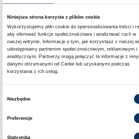
przeprowadzić cały proces tak, aby klient otrzymał
dokładnie to, czego potrzebuje.
Niniejsza strona korzysta z plików cookie
Wykorzystujemy pliki cookie do spersonalizowania treści i r
Jeśli więc masz pomysł na własny projekt albo po
aby oferować funkcje społecznościowe i analizować ruch w
prostu szukasz auta, które będzie wyróżniać się na
naszej witrynie. Informacje o tym, jak korzystasz z naszej wi
drodze – import z USA może być idealnym
udostępniamy partnerom społecznościowym, reklamowym i
rozwiązaniem.
analitycznym. Partnerzy mogą połączyć te informacje z inn
danymi otrzymanymi od Ciebie lub uzyskanymi podczas
korzystania z ich usług.
Wybór
Niezbędne
zgody
Preferencje
Statystyka