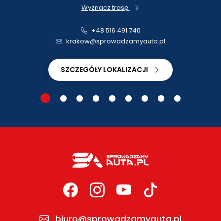
Wyznacz trasę
+48 516 491 740
krakow@sprowadzamyauta.pl
SZCZEGÓŁY LOKALIZACJI
biuro@sprowadzamyauta.pl