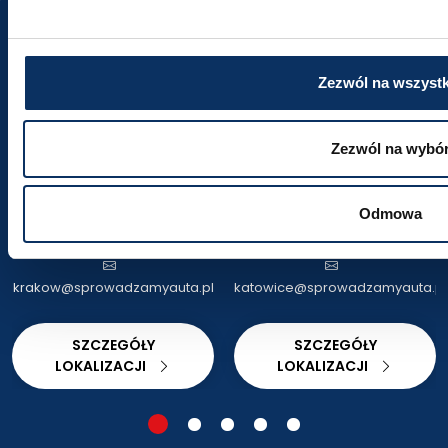
Odwiedź nas
Poznaj nasze oddziały i umów się na rozmowę
Zezwól na wszystk
Kraków
Katowice
Zezwól na wybó
ul. Powstańców
ul. al. Walentego
Wielkopolskich 18
Roździeńskiego 188
Wyznacz trasę
Wyznacz trasę
Odmowa
+48 516 491 740
+48 665 669 334
krakow@sprowadzamyauta.pl
katowice@sprowadzamyauta.pl
SZCZEGÓŁY
SZCZEGÓŁY
LOKALIZACJI
LOKALIZACJI