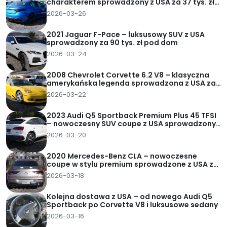
charakterem sprowadzony z USA za 37 tys. zł
pod dom
2026-03-26
2021 Jaguar F-Pace – luksusowy SUV z USA
sprowadzony za 90 tys. zł pod dom
2026-03-24
2008 Chevrolet Corvette 6.2 V8 – klasyczna
amerykańska legenda sprowadzona z USA za
62 tys. zł pod dom
2026-03-22
2023 Audi Q5 Sportback Premium Plus 45 TFSI
– nowoczesny SUV coupe z USA sprowadzony
za 95 tys. zł pod dom
2026-03-20
2020 Mercedes-Benz CLA – nowoczesne
coupe w stylu premium sprowadzone z USA za
82 tys. zł pod dom
2026-03-18
Kolejna dostawa z USA – od nowego Audi Q5
Sportback po Corvette V8 i luksusowe sedany
2026-03-16