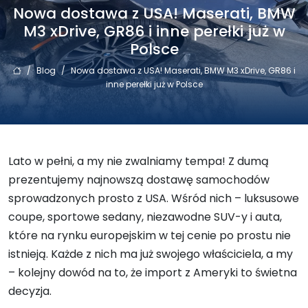
Nowa dostawa z USA! Maserati, BMW
M3 xDrive, GR86 i inne perełki już w
Polsce
/
Blog
/
Nowa dostawa z USA! Maserati, BMW M3 xDrive, GR86 i
inne perełki już w Polsce
Lato w pełni, a my nie zwalniamy tempa! Z dumą
prezentujemy najnowszą dostawę samochodów
sprowadzonych prosto z USA. Wśród nich – luksusowe
coupe, sportowe sedany, niezawodne SUV-y i auta,
które na rynku europejskim w tej cenie po prostu nie
istnieją. Każde z nich ma już swojego właściciela, a my
– kolejny dowód na to, że import z Ameryki to świetna
decyzja.