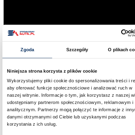
Najnowsze wpisy
Zgoda
Szczegóły
O plikach co
Kolejny transport – sportowe sedany, mocny
pickup i rodzinne SUV-y z USA
Niniejsza strona korzysta z plików cookie
2026-03-30
Wykorzystujemy pliki cookie do spersonalizowania treści i r
2008 BMW 750Li – luksusowa limuzyna
aby oferować funkcje społecznościowe i analizować ruch w
sprowadzona z Dubaju za 25 tys. zł pod dom
naszej witrynie. Informacje o tym, jak korzystasz z naszej wi
2026-03-28
udostępniamy partnerom społecznościowym, reklamowym i
analitycznym. Partnerzy mogą połączyć te informacje z inn
2019 Alfa Romeo Giulia – włoski sedan z
charakterem sprowadzony z USA za 37 tys. zł
danymi otrzymanymi od Ciebie lub uzyskanymi podczas
pod dom
2026-03-26
korzystania z ich usług.