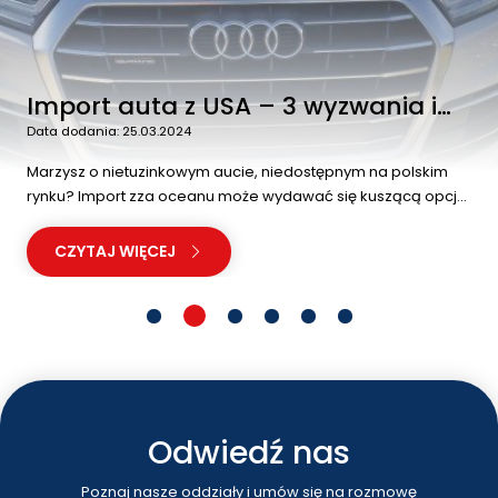
Import auta z USA – 3 wyzwania i
jak im zaradzić
Data dodania: 25.03.2024
Marzysz o nietuzinkowym aucie, niedostępnym na polskim
rynku? Import zza oceanu może wydawać się kuszącą opcją.
Niższe ceny, bogate wyposażenie i szeroki wybór modeli to...
CZYTAJ WIĘCEJ
Odwiedź nas
Poznaj nasze oddziały i umów się na rozmowę