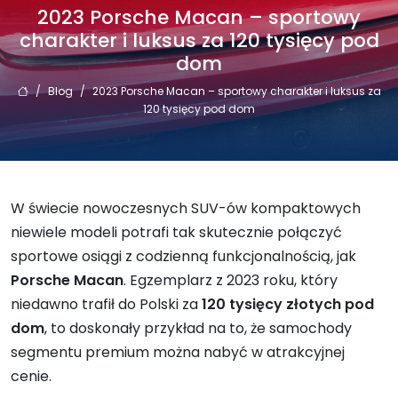
2023 Porsche Macan – sportowy
charakter i luksus za 120 tysięcy pod
dom
/
Blog
/
2023 Porsche Macan – sportowy charakter i luksus za
120 tysięcy pod dom
W świecie nowoczesnych SUV-ów kompaktowych
niewiele modeli potrafi tak skutecznie połączyć
sportowe osiągi z codzienną funkcjonalnością, jak
Porsche Macan
. Egzemplarz z 2023 roku, który
niedawno trafił do Polski za
120 tysięcy złotych pod
dom
, to doskonały przykład na to, że samochody
segmentu premium można nabyć w atrakcyjnej
cenie.