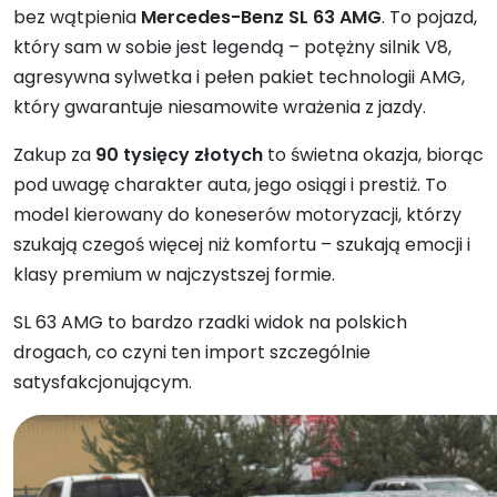
bez wątpienia
Mercedes-Benz SL 63 AMG
. To pojazd,
który sam w sobie jest legendą – potężny silnik V8,
agresywna sylwetka i pełen pakiet technologii AMG,
który gwarantuje niesamowite wrażenia z jazdy.
Zakup za
90 tysięcy złotych
to świetna okazja, biorąc
pod uwagę charakter auta, jego osiągi i prestiż. To
model kierowany do koneserów motoryzacji, którzy
szukają czegoś więcej niż komfortu – szukają emocji i
klasy premium w najczystszej formie.
SL 63 AMG to bardzo rzadki widok na polskich
drogach, co czyni ten import szczególnie
satysfakcjonującym.