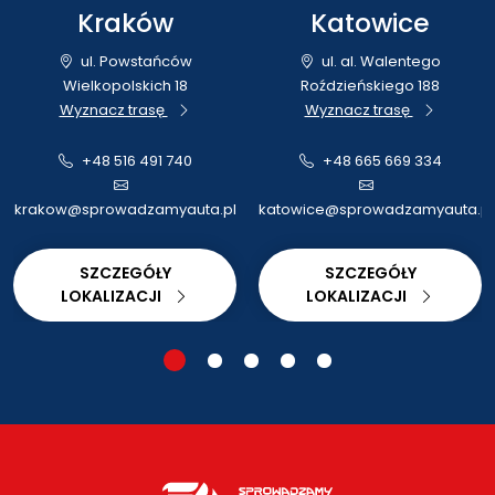
Kraków
Katowice
ul. Powstańców
ul. al. Walentego
Wielkopolskich 18
Roździeńskiego 188
Wyznacz trasę
Wyznacz trasę
+48 516 491 740
+48 665 669 334
krakow@sprowadzamyauta.pl
katowice@sprowadzamyauta.pl
SZCZEGÓŁY
SZCZEGÓŁY
LOKALIZACJI
LOKALIZACJI