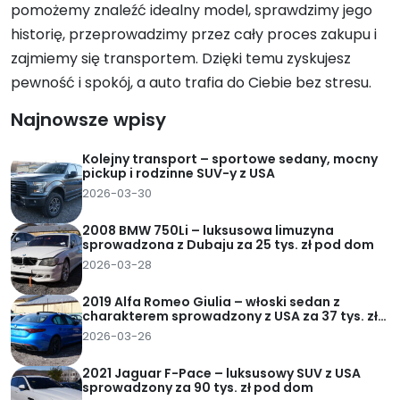
pomożemy znaleźć idealny model, sprawdzimy jego
historię, przeprowadzimy przez cały proces zakupu i
zajmiemy się transportem. Dzięki temu zyskujesz
pewność i spokój, a auto trafia do Ciebie bez stresu.
Najnowsze wpisy
Kolejny transport – sportowe sedany, mocny
pickup i rodzinne SUV-y z USA
2026-03-30
2008 BMW 750Li – luksusowa limuzyna
sprowadzona z Dubaju za 25 tys. zł pod dom
2026-03-28
2019 Alfa Romeo Giulia – włoski sedan z
charakterem sprowadzony z USA za 37 tys. zł
pod dom
2026-03-26
2021 Jaguar F-Pace – luksusowy SUV z USA
sprowadzony za 90 tys. zł pod dom