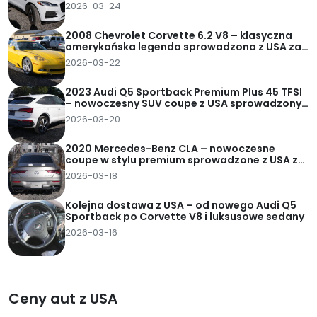
2026-03-24
2008 Chevrolet Corvette 6.2 V8 – klasyczna
amerykańska legenda sprowadzona z USA za
62 tys. zł pod dom
2026-03-22
2023 Audi Q5 Sportback Premium Plus 45 TFSI
– nowoczesny SUV coupe z USA sprowadzony
za 95 tys. zł pod dom
2026-03-20
2020 Mercedes-Benz CLA – nowoczesne
coupe w stylu premium sprowadzone z USA za
82 tys. zł pod dom
2026-03-18
Kolejna dostawa z USA – od nowego Audi Q5
Sportback po Corvette V8 i luksusowe sedany
2026-03-16
Ceny aut z USA