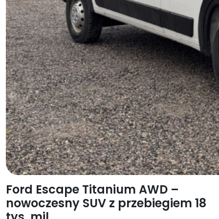
Ford Escape Titanium AWD –
nowoczesny SUV z przebiegiem 18
tys.
mil