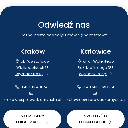
hatchbacków, przez
gazu LPG w
swoich
samochodach....
Odwiedź nas
Poznaj nasze oddziały i umów się na rozmowę
Kraków
Katowice
ul. Powstańców
ul. al. Walentego
Wielkopolskich 18
Roździeńskiego 188
Wyznacz trasę
Wyznacz trasę
+48 516 491 740
+48 665 669 334
krakow@sprowadzamyauta.pl
katowice@sprowadzamyauta.pl
SZCZEGÓŁY
SZCZEGÓŁY
LOKALIZACJI
LOKALIZACJI