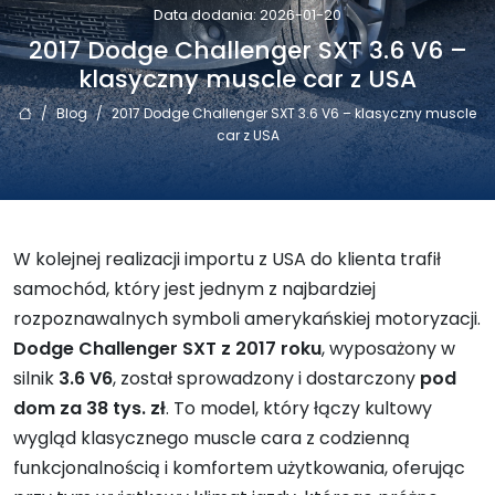
Data dodania: 2026-01-20
2017 Dodge Challenger SXT 3.6 V6 –
klasyczny muscle car z USA
/
Blog
/
2017 Dodge Challenger SXT 3.6 V6 – klasyczny muscle
car z USA
W kolejnej realizacji importu z USA do klienta trafił
samochód, który jest jednym z najbardziej
rozpoznawalnych symboli amerykańskiej motoryzacji.
Dodge Challenger SXT z 2017 roku
, wyposażony w
silnik
3.6 V6
, został sprowadzony i dostarczony
pod
dom za 38 tys. zł
. To model, który łączy kultowy
wygląd klasycznego muscle cara z codzienną
funkcjonalnością i komfortem użytkowania, oferując