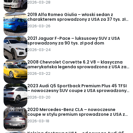
2026-03-28
2019 Alfa Romeo Giulia – włoski sedan z
charakterem sprowadzony z USA za 37 tys. zł
pod dom
2026-03-26
2021 Jaguar F-Pace – luksusowy SUV z USA
sprowadzony za 90 tys. zł pod dom
2026-03-24
2008 Chevrolet Corvette 6.2 V8 – klasyczna
amerykańska legenda sprowadzona z USA za
62 tys. zł pod dom
2026-03-22
2023 Audi Q5 Sportback Premium Plus 45 TFSI
– nowoczesny SUV coupe z USA sprowadzony
za 95 tys. zł pod dom
2026-03-20
2020 Mercedes-Benz CLA – nowoczesne
coupe w stylu premium sprowadzone z USA za
82 tys. zł pod dom
2026-03-18