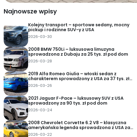
Najnowsze wpisy
Kolejny transport – sportowe sedany, mocny
pickup i rodzinne SUV-y z USA
2026-03-30
2008 BMW 750Li – luksusowa limuzyna
sprowadzona z Dubaju za 25 tys. zł pod dom
2026-03-28
2019 Alfa Romeo Giulia – włoski sedan z
charakterem sprowadzony z USA za 37 tys. zł
pod dom
2026-03-26
2021 Jaguar F-Pace – luksusowy SUV z USA
sprowadzony za 90 tys. zł pod dom
2026-03-24
2008 Chevrolet Corvette 6.2 V8 – klasyczna
amerykańska legenda sprowadzona z USA za
62 tys. zł pod dom
2026-03-22