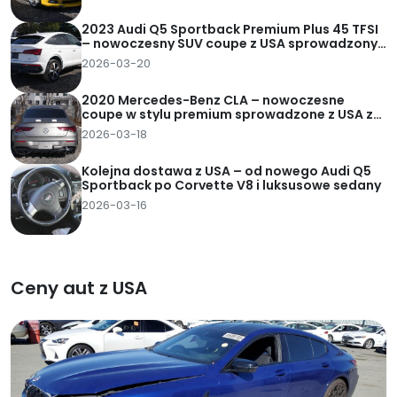
2023 Audi Q5 Sportback Premium Plus 45 TFSI
– nowoczesny SUV coupe z USA sprowadzony
za 95 tys. zł pod dom
2026-03-20
2020 Mercedes-Benz CLA – nowoczesne
coupe w stylu premium sprowadzone z USA za
82 tys. zł pod dom
2026-03-18
Kolejna dostawa z USA – od nowego Audi Q5
Sportback po Corvette V8 i luksusowe sedany
2026-03-16
Ceny aut z USA