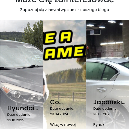
Zapoznaj się z innymi wpisami z naszego bloga
Co
Japońskie
Hyundai
nowego#1
auta z
Data dodania:
Data dodania:
 o
Tucson
23.04.2024
28.03.2025
Data dodania:
Auta z
USA–
2025
22.10.2025
2017 –
USA
modele
Witaj w nowej
Rynek
ów