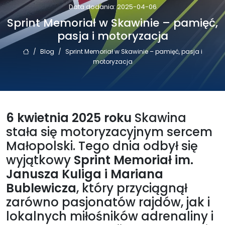
Data dodania: 2025-04-06
Sprint Memoriał w Skawinie – pamięć,
pasja i motoryzacja
/
Blog
/
Sprint Memoriał w Skawinie – pamięć, pasja i
motoryzacja
6 kwietnia 2025 roku
Skawina
stała się motoryzacyjnym sercem
Małopolski. Tego dnia odbył się
wyjątkowy
Sprint Memoriał im.
Janusza Kuliga i Mariana
Bublewicza
, który przyciągnął
zarówno pasjonatów rajdów, jak i
lokalnych miłośników adrenaliny i