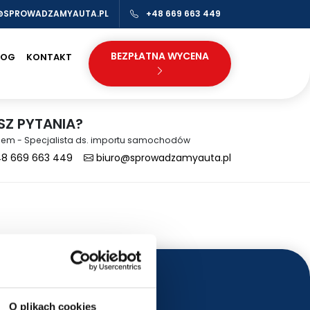
@SPROWADZAMYAUTA.PL
+48 669 663 449
BEZPŁATNA WYCENA
LOG
KONTAKT
SZ PYTANIA?
dem - Specjalista ds. importu samochodów
8 669 663 449
biuro@sprowadzamyauta.pl
O plikach cookies