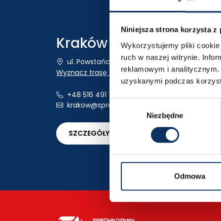
Niniejsza strona korzysta z
Kraków
Wykorzystujemy pliki cookie 
ruch w naszej witrynie. Inf
ul. Powstańców Wielkopolskich 18
reklamowym i analitycznym. 
Wyznacz trasę
uzyskanymi podczas korzysta
+48 516 491 740
Wybór
krakow@sprowadzamyauta.pl
Niezbędne
zgody
SZCZEGÓŁY LOKALIZACJI
Odmowa