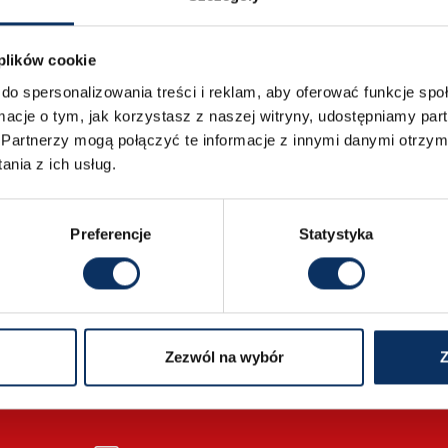
Poznaj nasze oddziały i umów się na rozmowę
 plików cookie
Katowice
P
do spersonalizowania treści i reklam, aby oferować funkcje sp
ormacje o tym, jak korzystasz z naszej witryny, udostępniamy p
ul. al. Walentego Roździeńskiego 188
Partnerzy mogą połączyć te informacje z innymi danymi otrzym
Wyznacz trasę
Wy
nia z ich usług.
+48 665 669 334
katowice@sprowadzamyauta.pl
Preferencje
Statystyka
SZCZEGÓŁY LOKALIZACJI
Zezwól na wybór
Z