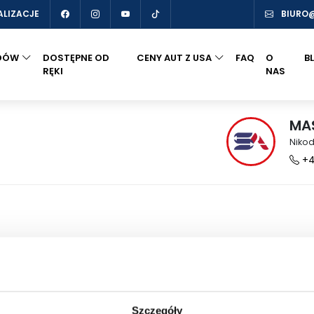
ALIZACJE
BIURO
DÓW
DOSTĘPNE OD
CENY AUT Z USA
FAQ
O
B
RĘKI
NAS
MA
Niko
+4
Odwiedź nas
Szczegóły