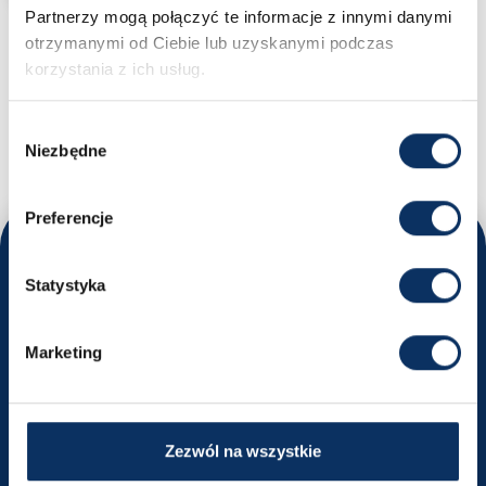
Partnerzy mogą połączyć te informacje z innymi danymi
otrzymanymi od Ciebie lub uzyskanymi podczas
MASZ PYTANIA?
korzystania z ich usług.
Nikodem - Specjalista ds. importu samochodów
+48 669 663 449
Wybór
biuro@sprowadzamyauta.pl
Niezbędne
zgody
Preferencje
Odwiedź nas
Statystyka
Poznaj nasze oddziały i umów się na rozmowę
Marketing
Kraków
ul. Powstańców Wielkopolskich 18
Wyznacz trasę
Zezwól na wszystkie
+48 516 491 740