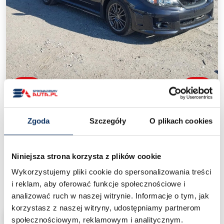
‹
›
Zgoda
Szczegóły
O plikach cookies
Subaru Impreza III GH (2007-
2013)
/
Ceny aut z USA
/
Subaru Impreza III GH (2007-2013)
Niniejsza strona korzysta z plików cookie
Wykorzystujemy pliki cookie do spersonalizowania treści
25 000 zł
Cena od:
pod dom
i reklam, aby oferować funkcje społecznościowe i
analizować ruch w naszej witrynie. Informacje o tym, jak
korzystasz z naszej witryny, udostępniamy partnerom
CHCĘ SPROWADZIĆ PODOBNY
społecznościowym, reklamowym i analitycznym.