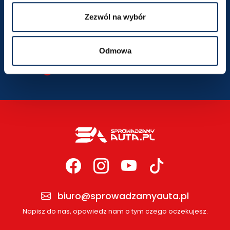
krakow@sprowadzamyauta.pl
Zezwól na wybór
SZCZEGÓŁY LOKALIZACJI
Odmowa
biuro@sprowadzamyauta.pl
Napisz do nas, opowiedz nam o tym czego oczekujesz.