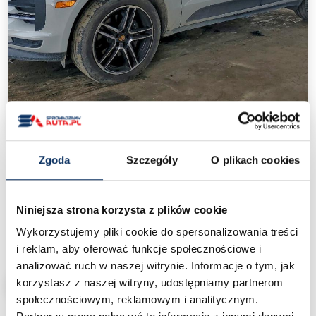
‹
›
Zgoda
Szczegóły
O plikach cookies
Porsche Macan I(FL1 2019-2021)
/
Ceny aut z USA
/
Porsche Macan I(FL1 2019-2021)
Niniejsza strona korzysta z plików cookie
Wykorzystujemy pliki cookie do spersonalizowania treści
55 000 zł
Cena od:
pod dom
i reklam, aby oferować funkcje społecznościowe i
analizować ruch w naszej witrynie. Informacje o tym, jak
korzystasz z naszej witryny, udostępniamy partnerom
CHCĘ SPROWADZIĆ PODOBNY
społecznościowym, reklamowym i analitycznym.