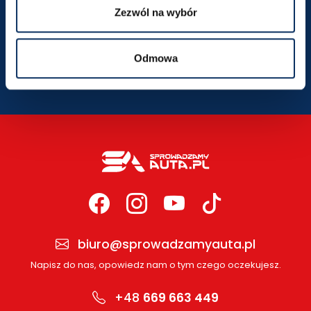
Zezwól na wybór
SZCZEGÓŁY LOKALIZACJI
Odmowa
biuro@sprowadzamyauta.pl
Napisz do nas, opowiedz nam o tym czego oczekujesz.
+48
669 663 449