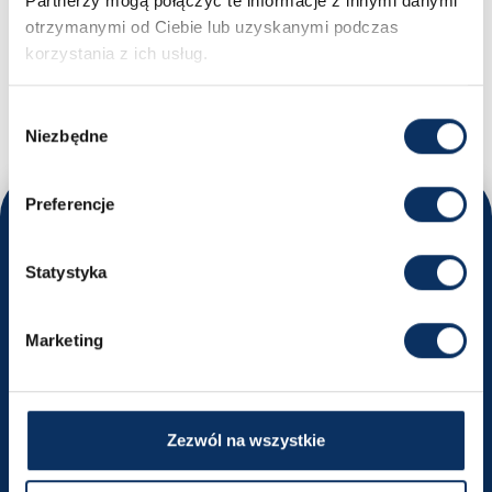
Partnerzy mogą połączyć te informacje z innymi danymi
otrzymanymi od Ciebie lub uzyskanymi podczas
MASZ PYTANIA?
korzystania z ich usług.
Nikodem - Specjalista ds. importu samochodów
+48 669 663 449
biuro@sprowadzamyauta.pl
Wybór
Niezbędne
zgody
Preferencje
Odwiedź nas
Statystyka
Poznaj nasze oddziały i umów się na rozmowę
Kraków
Marketing
ul. Powstańców Wielkopolskich 18
Wyznacz trasę
Zezwól na wszystkie
+48 516 491 740
krakow@sprowadzamyauta.pl