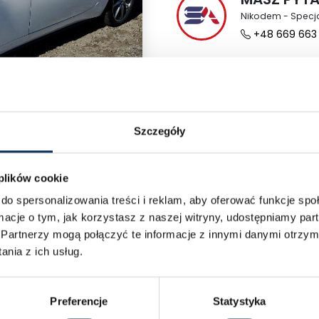
Nikodem - Specj
+48 669 663
Szczegóły
›
 plików cookie
do spersonalizowania treści i reklam, aby oferować funkcje sp
ormacje o tym, jak korzystasz z naszej witryny, udostępniamy p
Partnerzy mogą połączyć te informacje z innymi danymi otrzym
Odwiedź nas
nia z ich usług.
Poznaj nasze oddziały i umów się na rozmowę
Preferencje
Statystyka