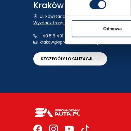
Kraków
ul. Powstańców Wielkopolskich 18
Wyznacz trasę
Odmowa
+48 516 491 740
krakow@sprowadzamyauta.pl
SZCZEGÓŁY LOKALIZACJI