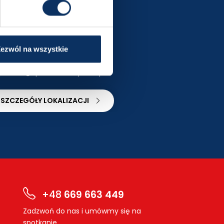
oznań
Warsz
ul. Naramowicka 170
rondo Ign
znacz trasę
Wyznacz tra
ezwól na wszystkie
+48 665 667 554
+48 667 
poznan@sprowadzamyauta.pl
warszawa
SZCZEGÓŁY LOKALIZACJI
SZCZEGÓŁ
+48
669 663 449
Zadzwoń do nas i umówmy się na
spotkanie.