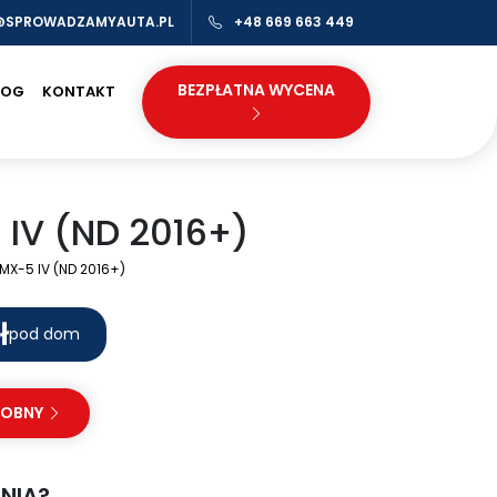
@SPROWADZAMYAUTA.PL
+48 669 663 449
BEZPŁATNA WYCENA
LOG
KONTAKT
IV (ND 2016+)
X-5 IV (ND 2016+)
ł
pod dom
DOBNY
NIA?