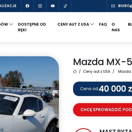
ALIZACJE
BIURO
DÓW
DOSTĘPNE OD
CENY AUT Z USA
FAQ
O
B
RĘKI
NAS
Mazda MX-5 
/
Ceny aut z USA
/
Mazda M
40 000 z
Cena od:
CHCĘ SPROWADZIĆ PO
MASZ PYTA