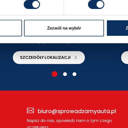
Katowice
P
ul. al. Walentego Roździeńskiego 188
Wyznacz trasę
Wy
Zezwól na wybór
Z
+48 665 669 334
katowice@sprowadzamyauta.pl
SZCZEGÓŁY LOKALIZACJI
biuro@sprowadzamyauta.pl
Napisz do nas, opowiedz nam o tym czego
oczekujesz.