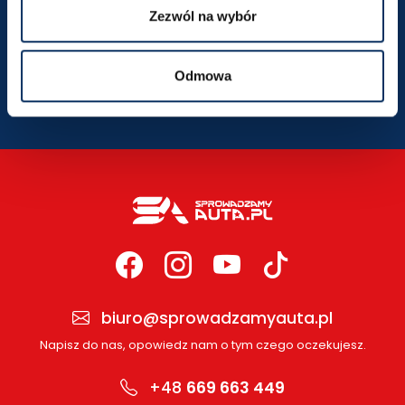
Zezwól na wybór
SZCZEGÓŁY LOKALIZACJI
Odmowa
biuro@sprowadzamyauta.pl
Napisz do nas, opowiedz nam o tym czego oczekujesz.
+48
669 663 449