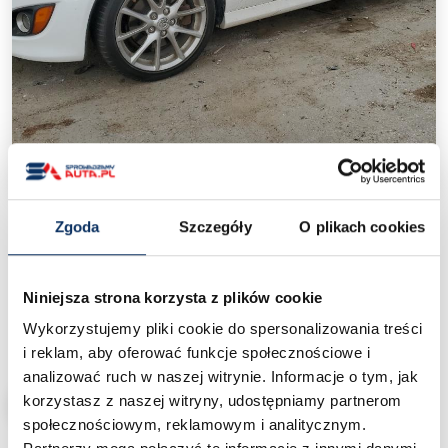
‹
›
Zgoda
Szczegóły
O plikach cookies
Mazda MX-5 III (NC 2006-2015)
/
Ceny aut z USA
/
Mazda MX-5 III (NC 2006-2015)
Niniejsza strona korzysta z plików cookie
Wykorzystujemy pliki cookie do spersonalizowania treści
30 000 zł
Cena od:
pod dom
i reklam, aby oferować funkcje społecznościowe i
analizować ruch w naszej witrynie. Informacje o tym, jak
korzystasz z naszej witryny, udostępniamy partnerom
CHCĘ SPROWADZIĆ PODOBNY
społecznościowym, reklamowym i analitycznym.