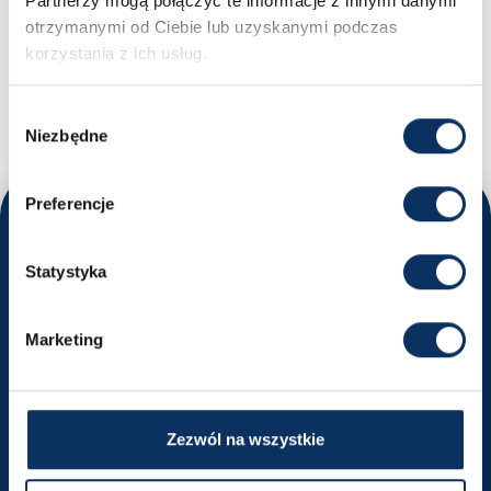
Partnerzy mogą połączyć te informacje z innymi danymi
otrzymanymi od Ciebie lub uzyskanymi podczas
MASZ PYTANIA?
korzystania z ich usług.
Nikodem - Specjalista ds. importu samochodów
+48 669 663 449
biuro@sprowadzamyauta.pl
Wybór
Niezbędne
zgody
Preferencje
Odwiedź nas
Statystyka
Poznaj nasze oddziały i umów się na rozmowę
Kraków
Marketing
ul. Powstańców Wielkopolskich 18
Wyznacz trasę
Zezwól na wszystkie
+48 516 491 740
krakow@sprowadzamyauta.pl