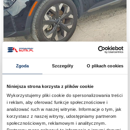
‹
›
Zgoda
Szczegóły
O plikach cookies
KIA Sportage V(2021+)
/
Ceny aut z USA
/
KIA Sportage V(2021+)
Niniejsza strona korzysta z plików cookie
Wykorzystujemy pliki cookie do spersonalizowania treści
45 000 zł
Cena od:
pod dom
i reklam, aby oferować funkcje społecznościowe i
analizować ruch w naszej witrynie. Informacje o tym, jak
korzystasz z naszej witryny, udostępniamy partnerom
CHCĘ SPROWADZIĆ PODOBNY
społecznościowym, reklamowym i analitycznym.