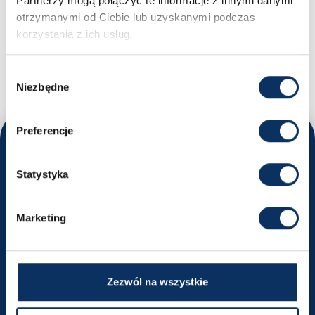
Partnerzy mogą połączyć te informacje z innymi danymi
otrzymanymi od Ciebie lub uzyskanymi podczas
MASZ PYTANIA?
korzystania z ich usług.
Nikodem - Specjalista ds. importu samochodów
+48 669 663 449
biuro@sprowadzamyauta.pl
Wybór
Niezbędne
zgody
Preferencje
Odwiedź nas
Statystyka
Poznaj nasze oddziały i umów się na rozmowę
Kraków
Marketing
ul. Powstańców Wielkopolskich 18
Wyznacz trasę
Zezwól na wszystkie
+48 516 491 740
krakow@sprowadzamyauta.pl