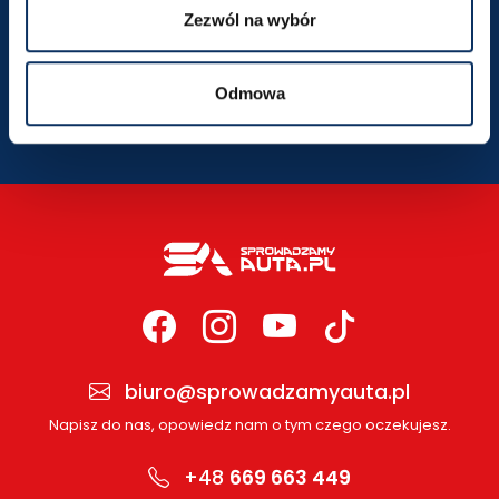
Zezwól na wybór
SZCZEGÓŁY LOKALIZACJI
Odmowa
biuro@sprowadzamyauta.pl
Napisz do nas, opowiedz nam o tym czego oczekujesz.
+48
669 663 449