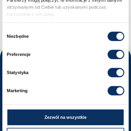
Partnerzy mogą połączyć te informacje z innymi danymi
otrzymanymi od Ciebie lub uzyskanymi podczas
MASZ PYTANIA?
korzystania z ich usług.
Nikodem - Specjalista ds. importu samochodów
+48 669 663 449
biuro@sprowadzamyauta.pl
Wybór
Niezbędne
zgody
Preferencje
Odwiedź nas
Statystyka
Poznaj nasze oddziały i umów się na rozmowę
Kraków
Marketing
ul. Powstańców Wielkopolskich 18
Wyznacz trasę
Zezwól na wszystkie
+48 516 491 740
krakow@sprowadzamyauta.pl