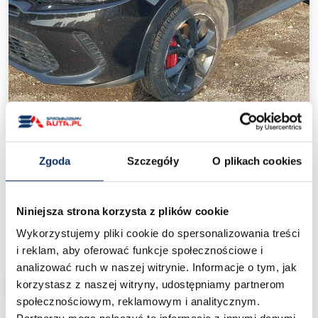
‹
›
Zgoda
Szczegóły
O plikach cookies
Dodge Hornet I (2023+)
/
Ceny aut z USA
/
Dodge Hornet I (2023+)
Niniejsza strona korzysta z plików cookie
Wykorzystujemy pliki cookie do spersonalizowania treści
45 000 zł
Cena od:
pod dom
i reklam, aby oferować funkcje społecznościowe i
analizować ruch w naszej witrynie. Informacje o tym, jak
korzystasz z naszej witryny, udostępniamy partnerom
CHCĘ SPROWADZIĆ PODOBNY
społecznościowym, reklamowym i analitycznym.