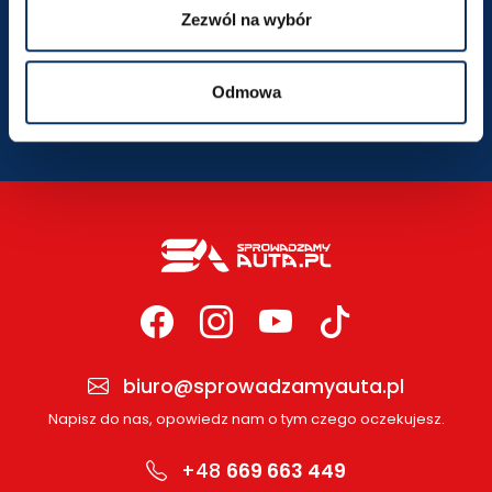
Zezwól na wybór
SZCZEGÓŁY LOKALIZACJI
Odmowa
biuro@sprowadzamyauta.pl
Napisz do nas, opowiedz nam o tym czego oczekujesz.
+48
669 663 449