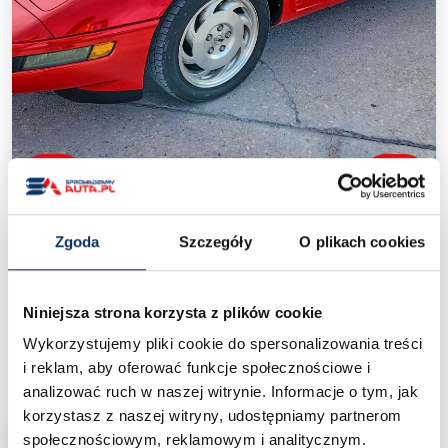
‹
›
Zgoda
Szczegóły
O plikach cookies
Chevrolet Corvette C4(1984-
1996)
/
Ceny aut z USA
/
Chevrolet Corvette C4(1984-1996)
Niniejsza strona korzysta z plików cookie
Wykorzystujemy pliki cookie do spersonalizowania treści
20 000 zł
Cena od:
pod dom
i reklam, aby oferować funkcje społecznościowe i
analizować ruch w naszej witrynie. Informacje o tym, jak
korzystasz z naszej witryny, udostępniamy partnerom
CHCĘ SPROWADZIĆ PODOBNY
społecznościowym, reklamowym i analitycznym.