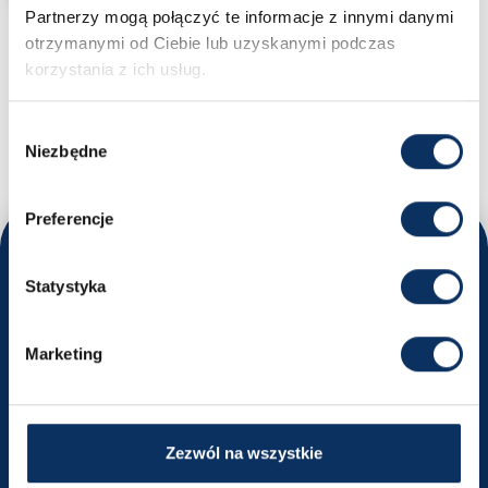
Partnerzy mogą połączyć te informacje z innymi danymi
otrzymanymi od Ciebie lub uzyskanymi podczas
MASZ PYTANIA?
korzystania z ich usług.
Nikodem - Specjalista ds. importu samochodów
+48 669 663 449
Wybór
biuro@sprowadzamyauta.pl
Niezbędne
zgody
Preferencje
Odwiedź nas
Statystyka
Poznaj nasze oddziały i umów się na rozmowę
Marketing
Kraków
ul. Powstańców Wielkopolskich 18
Wyznacz trasę
Zezwól na wszystkie
+48 516 491 740