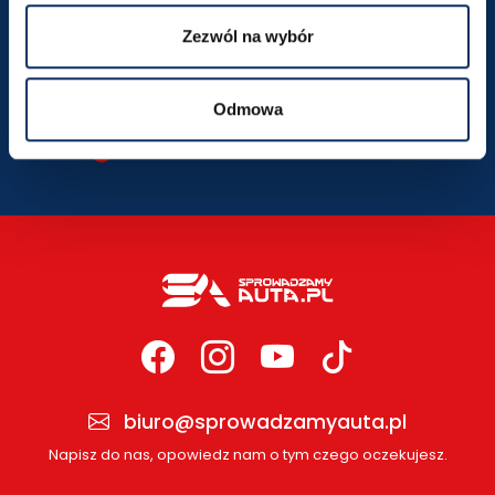
krakow@sprowadzamyauta.pl
Zezwól na wybór
SZCZEGÓŁY LOKALIZACJI
Odmowa
biuro@sprowadzamyauta.pl
Napisz do nas, opowiedz nam o tym czego oczekujesz.