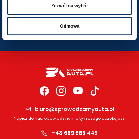
Zezwól na wybór
SZCZEGÓŁY LOKALIZACJI
Odmowa
biuro@sprowadzamyauta.pl
Napisz do nas, opowiedz nam o tym czego oczekujesz.
+48
669 663 449