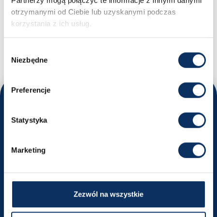
Partnerzy mogą połączyć te informacje z innymi danymi
otrzymanymi od Ciebie lub uzyskanymi podczas
MASZ PYTANIA?
korzystania z ich usług.
Nikodem - Specjalista ds. importu samochodów
+48 669 663 449
biuro@sprowadzamyauta.pl
Wybór
Niezbędne
zgody
Preferencje
Odwiedź nas
Statystyka
Poznaj nasze oddziały i umów się na rozmowę
Kraków
Marketing
ul. Powstańców Wielkopolskich 18
Wyznacz trasę
Zezwól na wszystkie
+48 516 491 740
krakow@sprowadzamyauta.pl