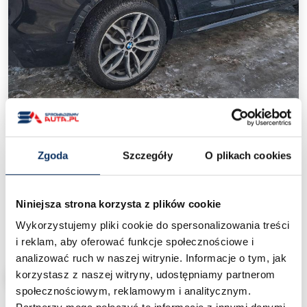
‹
›
Zgoda
Szczegóły
O plikach cookies
BMW X4 F26(2015-2018)
/
Ceny aut z USA
/
BMW X4 F26(2015-2018)
Niniejsza strona korzysta z plików cookie
Wykorzystujemy pliki cookie do spersonalizowania treści
35 000 zł
Cena od:
pod dom
i reklam, aby oferować funkcje społecznościowe i
analizować ruch w naszej witrynie. Informacje o tym, jak
korzystasz z naszej witryny, udostępniamy partnerom
CHCĘ SPROWADZIĆ PODOBNY
społecznościowym, reklamowym i analitycznym.