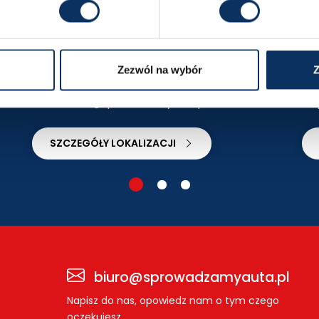
Katowice
P
ul. al. Walentego Roździeńskiego 188
Wyznacz trasę
Wy
Zezwól na wybór
Z
+48 665 669 334
katowice@sprowadzamyauta.pl
SZCZEGÓŁY LOKALIZACJI
biuro@sprowadzamyauta.pl
Napisz do nas, opowiedz nam o tym czego
oczekujesz.