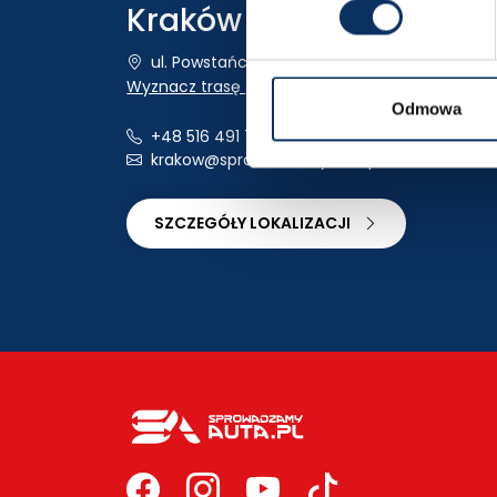
Kraków
ul. Powstańców Wielkopolskich 18
Wyznacz trasę
Odmowa
+48 516 491 740
krakow@sprowadzamyauta.pl
SZCZEGÓŁY LOKALIZACJI