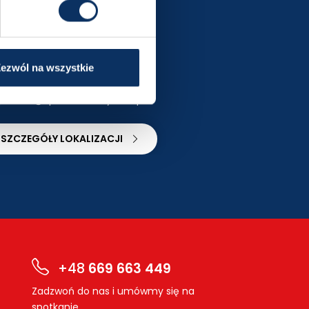
oznań
Warsz
ul. Naramowicka 170
rondo Ign
znacz trasę
Wyznacz tra
ezwól na wszystkie
+48 665 667 554
+48 667 
poznan@sprowadzamyauta.pl
warszawa
SZCZEGÓŁY LOKALIZACJI
SZCZEGÓŁ
+48
669 663 449
Zadzwoń do nas i umówmy się na
spotkanie.