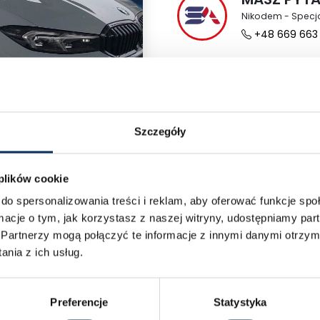
Nikodem - Specj
+48 669 663
Szczegóły
›
 plików cookie
do spersonalizowania treści i reklam, aby oferować funkcje sp
ormacje o tym, jak korzystasz z naszej witryny, udostępniamy p
Partnerzy mogą połączyć te informacje z innymi danymi otrzym
Odwiedź nas
nia z ich usług.
Poznaj nasze oddziały i umów się na rozmowę
Preferencje
Statystyka