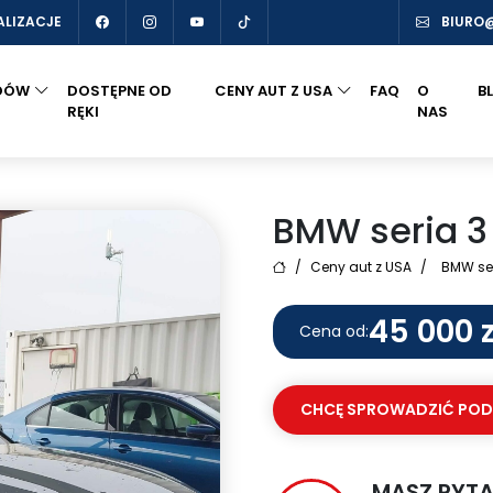
ALIZACJE
BIURO
DÓW
DOSTĘPNE OD
CENY AUT Z USA
FAQ
O
B
RĘKI
NAS
BMW seria 3
/
Ceny aut z USA
/
BMW ser
45 000 z
Cena od:
CHCĘ SPROWADZIĆ PO
MASZ PYTA