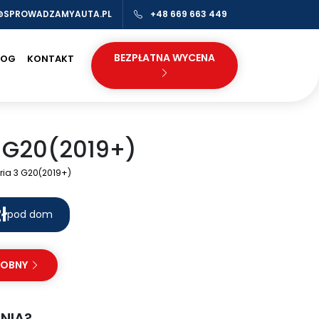
@SPROWADZAMYAUTA.PL
+48 669 663 449
BEZPŁATNA WYCENA
LOG
KONTAKT
 G20(2019+)
ia 3 G20(2019+)
ł
pod dom
DOBNY
NIA?