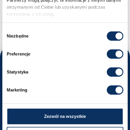
Partnerzy mogą połączyć te informacje z innymi danymi
otrzymanymi od Ciebie lub uzyskanymi podczas
MASZ PYTANIA?
korzystania z ich usług.
Nikodem - Specjalista ds. importu samochodów
+48 669 663 449
biuro@sprowadzamyauta.pl
Wybór
Niezbędne
zgody
Preferencje
Odwiedź nas
Statystyka
Poznaj nasze oddziały i umów się na rozmowę
Kraków
Marketing
ul. Powstańców Wielkopolskich 18
Wyznacz trasę
Zezwól na wszystkie
+48 516 491 740
krakow@sprowadzamyauta.pl