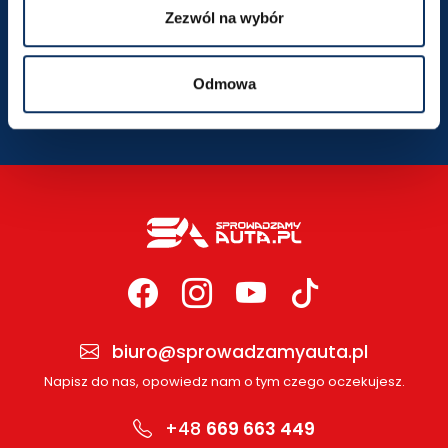
Zezwól na wybór
SZCZEGÓŁY LOKALIZACJI
Odmowa
biuro@sprowadzamyauta.pl
Napisz do nas, opowiedz nam o tym czego oczekujesz.
+48
669 663 449