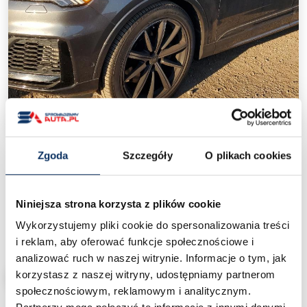
‹
›
Zgoda
Szczegóły
O plikach cookies
AUDI SQ7 4M (2020+)
/
Ceny aut z USA
/
AUDI SQ7 4M (2020+)
Niniejsza strona korzysta z plików cookie
Wykorzystujemy pliki cookie do spersonalizowania treści
125 000 zł
Cena od:
pod dom
i reklam, aby oferować funkcje społecznościowe i
analizować ruch w naszej witrynie. Informacje o tym, jak
korzystasz z naszej witryny, udostępniamy partnerom
CHCĘ SPROWADZIĆ PODOBNY
społecznościowym, reklamowym i analitycznym.