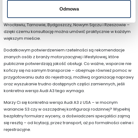
firma działa od 2017 roku, mamy na koncie tysiące
Odmowa
sprowadzonych pojazdów i prowadzimy 9 oddziałów w całej
Polsce – w Krakowie, Katowicach, Poznaniu, Warszawie,
Wrocławiu, Tarnowie, Bydgoszczy, Nowym Sączu i Rzeszowie –
dzięki czemu konsultację można umówić praktycznie w każdym
większym mieście.
Dodatkowym potwierdzeniem rzetelności są rekomendacje
znanych osób z branży motoryzacyjnej i lifestylowej, które
publicznie potwierdzają jakość obsługi. Co ważne, wsparcie nie
kończy się na samym transporcie – obejmuje również pomoc w
przygotowaniu auta do rejestracji, możliwą organizację naprawy
oraz wyszukanie trudno dostępnych części zamiennych, jeśli
konkretna wersja Audi A3 tego wymaga.
Marzy Ci się konkretna wersja Audi A3 z USA – w mocnym
wariancie S3 czy w oszczędnej konfiguracji rodzinnej? Wypełnij
bezpłatny formularz wyceny, a doświadczeni specjaliści zajmą
się resztą – od licytacji, przez transport, aż po formalności celne i
rejestracyjne.