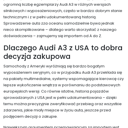
ogromną liczbę egzemplarzy Audi A3 w różnych wersjach
silnikowych i wyposażeniowych, często w bardzo dobrym stanie
technicznym i z w pełni udokumentowaną historią.
Sprowadzenie auta zza oceanu samodzielnie bywa jednak
nieco skomplikowane – dlatego warto skorzystać z naszego
doświadczenia – zajmujemy się importem od A do Z.
Dlaczego Audi A3 z USA to dobra
decyzja zakupowa
Samochody z Ameryki wyróżniają się bardzo bogatym
wyposażeniem seryjnym, co w przypadku Audi A3 przekłada się
na pakiety multimedialne, systemy wspomagające kierowcę czy
lepsze wykończenie wnętrza w porównaniu do podstawowych
europejskich wersji. Co równie istotne, historia pojazdów
sprowadzanych z USA jest w pełni udokumentowana – dzięki
temu można precyzyjnie zweryfikować przebieg oraz wszystkie
zdarzenia, jakie miały miejsce w życiu auta, jeszcze przed
podjęciem decyzji o zakupie.
Największym argumentem przemawiającym za importem jest