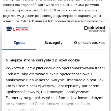
jednak oszczędność. Sprowadzenie Audi A3 z USA pozwala
zazwyczaj zaoszczędzić 20–30% realnej wartości rynkowej
pojazdu względem podobnego egzemplarza kupionego na
miejscu w Polsce. Dzieje się tak, ponieważ wiele samochodów
trafia na aukcje ubezpieczycieli – auto powypadkowe traci na
wartości formalnej, mimo że po profesjonalnej naprawie jest w
pełni sprawne, co dodatkowo pozwala obniżyć podatki przy
Zgoda
Szczegóły
O plikach cookies
odprawie.
Jak wygląda proces importu
Audi A3 z USA – krok po kroku
Niniejsza strona korzysta z plików cookie
Wykorzystujemy pliki cookie do spersonalizowania treści
Cały proces sprowadzenia Audi A3 z USA został podzielony na
i reklam, aby oferować funkcje społecznościowe i
trzy przejrzyste etapy, dzięki czemu klient na każdym etapie wie,
analizować ruch w naszej witrynie. Informacje o tym, jak
co się dzieje z jego pieniędzmi i przyszłym samochodem:
korzystasz z naszej witryny, udostępniamy partnerom
Zapytanie i bezpłatna wycena
– wypełniasz prosty
społecznościowym, reklamowym i analitycznym.
formularz, podając model, wersję i budżet, a w
Partnerzy mogą połączyć te informacje z innymi danymi
odpowiedzi otrzymujesz konkretną propozycję bez
otrzymanymi od Ciebie lub uzyskanymi podczas
żadnych zobowiązań.
korzystania z ich usług.
Licytacja lub zakup bezpośredni
– możesz