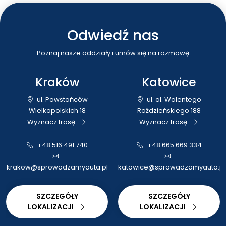
amerykańskiego, a...
Wśród najnowszyc
amerykański
realizacji znalazły 
rynek
Odwiedź nas
zarówno...
motoryzacyjny.
W tym
zestawieniu
Poznaj nasze oddziały i umów się na rozmowę
znalazły się...
Kraków
Katowice
ul. Powstańców
ul. al. Walentego
Wielkopolskich 18
Roździeńskiego 188
Wyznacz trasę
Wyznacz trasę
+48 516 491 740
+48 665 669 334
krakow@sprowadzamyauta.pl
katowice@sprowadzamyauta.pl
SZCZEGÓŁY
SZCZEGÓŁY
LOKALIZACJI
LOKALIZACJI