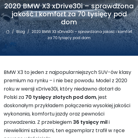
2020 BMW X3 xDrive30i – sprawdzona
jakość i komfort za 70 tysięcy pod
dom
/
Blog
/
2020 BMW X3 xDrive30i – sprawdzona jakość i komfort
za 70 tysięcy pod dom
BMW X3 to jeden z najpopularniejszych SUV-ów klasy
premium na rynku – i nie bez powodu. Model z 2020
roku w wersji xDrive30i, który niedawno dotarł do
Polski za
70 tysięcy złotych pod dom
, jest
doskonałym przykładem połączenia wysokiej jakości
wykonania, komfortu jazdy oraz pewności
prowadzenia. Z przebiegiem
36 tysięcy mil
i
niewielkimi szkodami, ten egzemplarz trafił w ręce