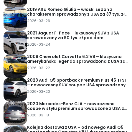
2019 Alfa Romeo Giulia – włoski sedan z
charakterem sprowadzony z USA za 37 tys. zł
pod dom
2026-03-26
2021 Jaguar F-Pace – luksusowy SUV z USA
sprowadzony za 90 tys. zł pod dom
2026-03-24
2008 Chevrolet Corvette 6.2 V8 – klasyczna
amerykańska legenda sprowadzona z USA za
62 tys. zł pod dom
2026-03-22
2023 Audi Q5 Sportback Premium Plus 45 TFSI
– nowoczesny SUV coupe z USA sprowadzony
za 95 tys. zł pod dom
2026-03-20
2020 Mercedes-Benz CLA – nowoczesne
coupe w stylu premium sprowadzone z USA za
82 tys. zł pod dom
2026-03-18
Kolejna dostawa z USA – od nowego Audi Q5