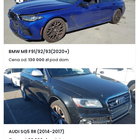
BMW M8 F91/92/93(2020+)
Cena od:
130 000 zł
pod dom
AUDI SQ5 8R (2014-2017)