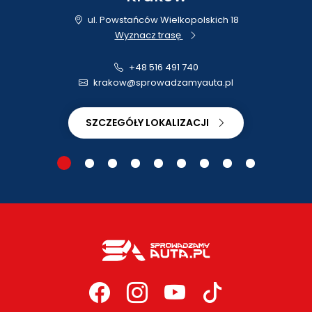
ul. Powstańców Wielkopolskich 18
Wyznacz trasę
+48 516 491 740
krakow@sprowadzamyauta.pl
SZCZEGÓŁY LOKALIZACJI