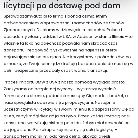
licytacji po dostawę pod dom
Sprowadzamyauta.pl to firma z ponad ośmioletnim
doświadczeniem w sprowadzaniu samochodów ze Stanów
Zjednoczonych. Działamy w dziewięciu miastach w Polsce i
posiadamy własny oddział w USA, w Addison w stanie Illinois – to
właśnie ta lokalna obecność pozwala nam skracać czas
transportu i reagować błyskawicznie na najlepsze oferty
pojawiające się na aukcjach. Nie korzystamy z pośredników, co
oznacza, że Twoje pieniądze trafiają bezpośrednio do nas i są w
pełni bezpieczne przez cały czas trwania transakcji.
Proces importu BMW z USA z naszą pomocą wygląda prosto.
Zaczynamy od bezpłatnej wyceny – wystarczy wypełnić
formularz na stronie, podać interesujący Cię model i budżet, a
nasz specjalista odezwie się z propozycjami. Następnie
uczestniczymy w licytacji w Twoim imieniu lub zapraszamy Cię do
biura, żebyś mógł śledzić ją na żywo. Przed każdą licytacją nasi
konsultanci weryfikują historię pojazdu, żebyś miał pewność co
do jego stanu. Po zakupie zajmujemy się całą logistyką –
transportem morskim, odprawą celną, akcyzą, a jeśli